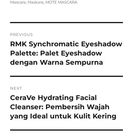
on
Mascara
,
Maskara
,
MOTE MASCARA
Navigasi
PREVIOUS
pos
RMK Synchromatic Eyeshadow
Previous
post:
Palette: Palet Eyeshadow
dengan Warna Sempurna
NEXT
CeraVe Hydrating Facial
Next
post:
Cleanser: Pembersih Wajah
yang Ideal untuk Kulit Kering