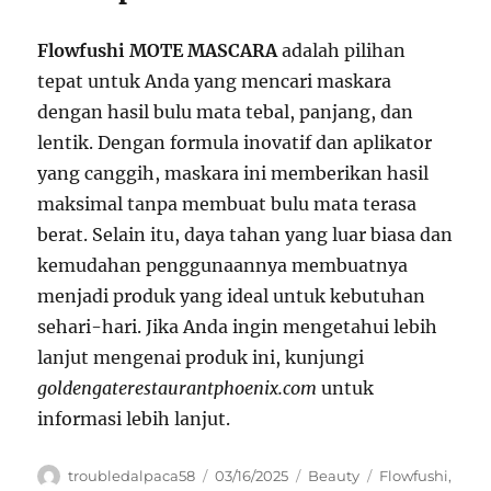
Flowfushi MOTE MASCARA
adalah pilihan
tepat untuk Anda yang mencari maskara
dengan hasil bulu mata tebal, panjang, dan
lentik. Dengan formula inovatif dan aplikator
yang canggih, maskara ini memberikan hasil
maksimal tanpa membuat bulu mata terasa
berat. Selain itu, daya tahan yang luar biasa dan
kemudahan penggunaannya membuatnya
menjadi produk yang ideal untuk kebutuhan
sehari-hari. Jika Anda ingin mengetahui lebih
lanjut mengenai produk ini, kunjungi
goldengaterestaurantphoenix.com
untuk
informasi lebih lanjut.
Author
Posted
Categories
Tags
troubledalpaca58
03/16/2025
Beauty
Flowfushi
,