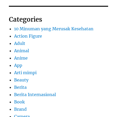
Categories
10 Minuman yang Merusak Kesehatan
Action Figure
Adult
Animal
Anime
App
Arti mimpi
Beauty
Berita
Berita Internasional
Book
Brand
Camera