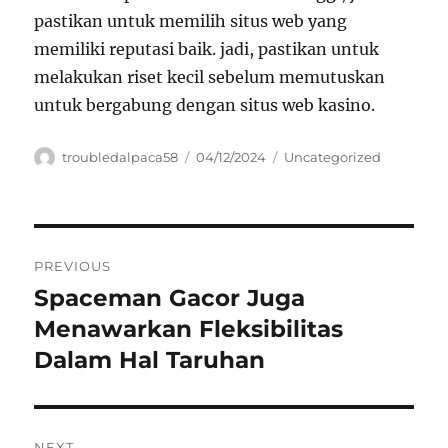
pastikan untuk memilih situs web yang
memiliki reputasi baik. jadi, pastikan untuk
melakukan riset kecil sebelum memutuskan
untuk bergabung dengan situs web kasino.
Author
Posted
Categories
troubledalpaca58
04/12/2024
Uncategorized
on
Navigasi
PREVIOUS
pos
Spaceman Gacor Juga
Previous
post:
Menawarkan Fleksibilitas
Dalam Hal Taruhan
NEXT