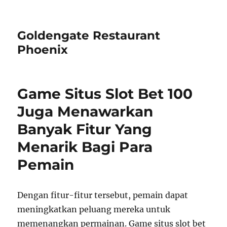
Goldengate Restaurant
Phoenix
Game Situs Slot Bet 100
Juga Menawarkan
Banyak Fitur Yang
Menarik Bagi Para
Pemain
Dengan fitur-fitur tersebut, pemain dapat
meningkatkan peluang mereka untuk
memenangkan permainan. Game situs slot bet