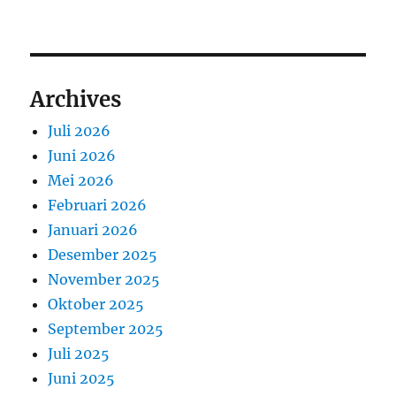
Archives
Juli 2026
Juni 2026
Mei 2026
Februari 2026
Januari 2026
Desember 2025
November 2025
Oktober 2025
September 2025
Juli 2025
Juni 2025