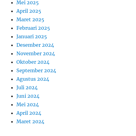
Mei 2025
April 2025
Maret 2025
Februari 2025
Januari 2025
Desember 2024
November 2024
Oktober 2024
September 2024
Agustus 2024
Juli 2024
Juni 2024
Mei 2024
April 2024
Maret 2024