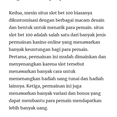
Kedua, mesin situs slot bet 100 biasanya
dikustomisasi dengan berbagai macam desain
dan bentuk untuk menarik para pemain. situs
slot bet 100 adalah salah satu dari banyak jenis
permainan kasino online yang menawarkan
banyak keuntungan bagi para pemain.
Pertama, permainan ini mudah dimainkan dan
menyenangkan karena slot tersebut
menawarkan banyak cara untuk
memenangkan hadiah uang tunai dan hadiah
lainnya. Ketiga, permainan ini juga
menawarkan banyak variasi dan bonus yang
dapat membantu para pemain mendapatkan
lebih banyak uang.