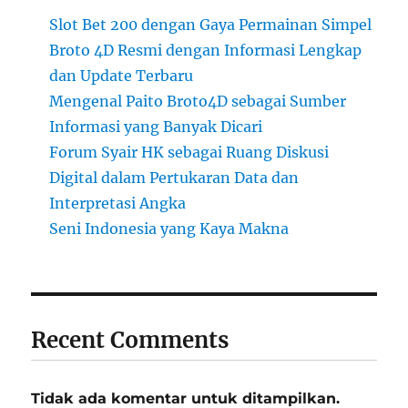
Slot Bet 200 dengan Gaya Permainan Simpel
Broto 4D Resmi dengan Informasi Lengkap
dan Update Terbaru
Mengenal Paito Broto4D sebagai Sumber
Informasi yang Banyak Dicari
Forum Syair HK sebagai Ruang Diskusi
Digital dalam Pertukaran Data dan
Interpretasi Angka
Seni Indonesia yang Kaya Makna
Recent Comments
Tidak ada komentar untuk ditampilkan.