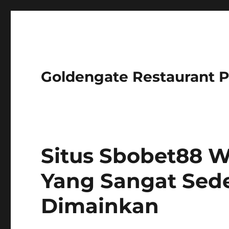
Goldengate Restaurant 
Situs Sbobet88 
Yang Sangat Sed
Dimainkan