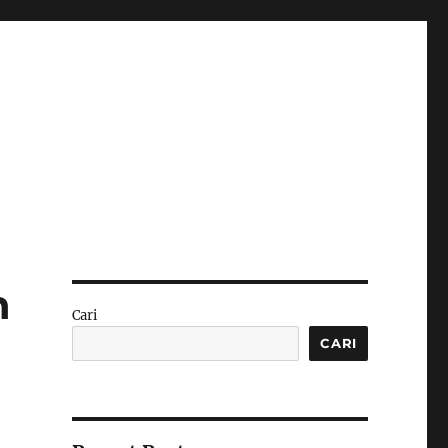
n
Cari
CARI