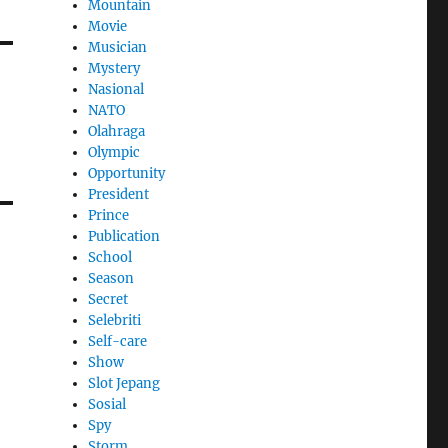
Mountain
Movie
Musician
Mystery
Nasional
NATO
Olahraga
Olympic
Opportunity
President
Prince
Publication
School
Season
Secret
Selebriti
Self-care
Show
Slot Jepang
Sosial
Spy
Storm