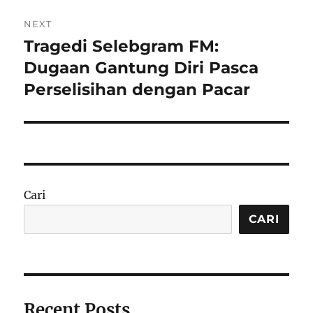
NEXT
Tragedi Selebgram FM:
Next
post:
Dugaan Gantung Diri Pasca
Perselisihan dengan Pacar
Cari
CARI
Recent Posts