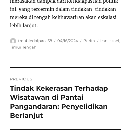
merasakan dampak dari ketidakpastian politik
ini, yang tercermin dalam tindakan-tindakan
mereka di tengah kekhawatiran akan eskalasi
lebih lanjut.
Author
Posted
Categories
Tags
troubledalpaca58
04/16/2024
Berita
Iran
,
Israel
,
on
Timur Tengah
Navigasi
PREVIOUS
pos
Tindak Kekerasan Terhadap
Previous
post:
Wisatawan di Pantai
Pangandaran: Penyelidikan
Berlanjut