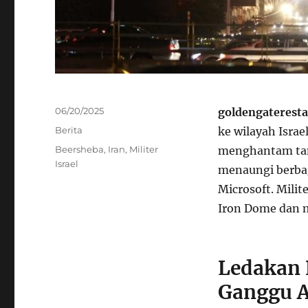
Posted
06/20/2025
goldengaterest
on
Categories
Berita
ke wilayah Israe
Tags
Beersheba
,
Iran
,
Militer
menghantam tama
Israel
menaungi berbag
Microsoft. Milit
Iron Dome dan m
Ledakan 
Ganggu A