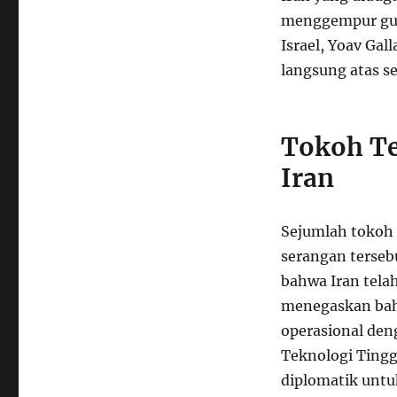
menggempur gud
Israel, Yoav Ga
langsung atas s
Tokoh Te
Iran
Sejumlah tokoh
serangan terseb
bahwa Iran telah
menegaskan bah
operasional den
Teknologi Tingg
diplomatik untuk