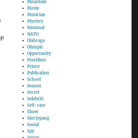
Mountain
Movie
Musician
n
Mystery
Nasional
NATO
ap
Olahraga
Olympic
Opportunity
President
Prince
Publication
School
Season
Secret
Selebriti
Self-care
Show
Slot Jepang
Sosial
Spy
Storm