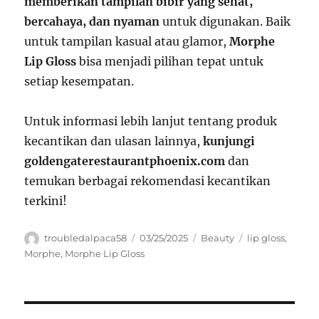
memberikan tampilan bibir yang sehat,
bercahaya, dan nyaman
untuk digunakan. Baik
untuk tampilan kasual atau glamor,
Morphe
Lip Gloss
bisa menjadi pilihan tepat untuk
setiap kesempatan.
Untuk informasi lebih lanjut tentang produk
kecantikan dan ulasan lainnya,
kunjungi
goldengaterestaurantphoenix.com
dan
temukan berbagai rekomendasi kecantikan
terkini!
Author
Posted
Categories
Tags
troubledalpaca58
03/25/2025
Beauty
lip gloss
,
on
Morphe
,
Morphe Lip Gloss
Navigasi