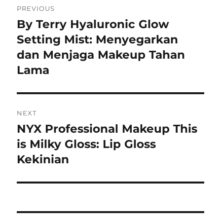
PREVIOUS
pos
By Terry Hyaluronic Glow
Previous
post:
Setting Mist: Menyegarkan
dan Menjaga Makeup Tahan
Lama
NEXT
NYX Professional Makeup This
Next
post:
is Milky Gloss: Lip Gloss
Kekinian