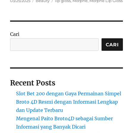
Posted
Categories
Tags
03/25/2025
Beauty
lip gloss
,
Morphe
,
Morphe Lip Gloss
on
Cari
CARI
Recent Posts
Slot Bet 200 dengan Gaya Permainan Simpel
Broto 4D Resmi dengan Informasi Lengkap
dan Update Terbaru
Mengenal Paito Broto4D sebagai Sumber
Informasi yang Banyak Dicari