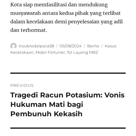
Kota siap memfasilitasi dan mendukung
musyawarah antara kedua pihak yang terlibat
dalam kecelakaan demi penyelesaian yang adil
dan terhormat.
Author
Posted
Categories
Tags
troubledalpaca58
05/08/2024
Berita
Kasus
on
Kecelakaan
,
Mobil Fortuner
,
Tol Layang MBZ
Navigasi
PREVIOUS
pos
Tragedi Racun Potasium: Vonis
Previous
post:
Hukuman Mati bagi
Pembunuh Kekasih