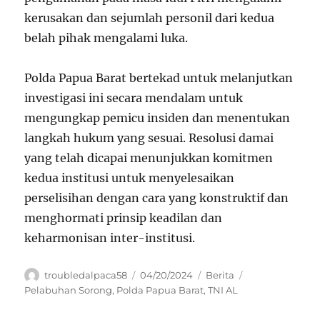
kerusakan dan sejumlah personil dari kedua
belah pihak mengalami luka.
Polda Papua Barat bertekad untuk melanjutkan
investigasi ini secara mendalam untuk
mengungkap pemicu insiden dan menentukan
langkah hukum yang sesuai. Resolusi damai
yang telah dicapai menunjukkan komitmen
kedua institusi untuk menyelesaikan
perselisihan dengan cara yang konstruktif dan
menghormati prinsip keadilan dan
keharmonisan inter-institusi.
Author
Posted
Categories
Tags
troubledalpaca58
04/20/2024
Berita
on
Pelabuhan Sorong
,
Polda Papua Barat
,
TNI AL