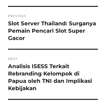
Navigasi
PREVIOUS
pos
Slot Server Thailand: Surganya
Previous
post:
Pemain Pencari Slot Super
Gacor
NEXT
Analisis ISESS Terkait
Next
post:
Rebranding Kelompok di
Papua oleh TNI dan Implikasi
Kebijakan