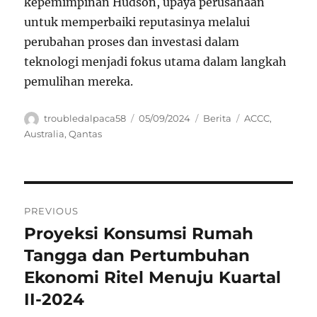
kepemimpinan Hudson, upaya perusahaan
untuk memperbaiki reputasinya melalui
perubahan proses dan investasi dalam
teknologi menjadi fokus utama dalam langkah
pemulihan mereka.
Author
Posted
Categories
Tags
troubledalpaca58
05/09/2024
Berita
ACCC
,
on
Australia
,
Qantas
Navigasi
PREVIOUS
pos
Proyeksi Konsumsi Rumah
Previous
post:
Tangga dan Pertumbuhan
Ekonomi Ritel Menuju Kuartal
II-2024