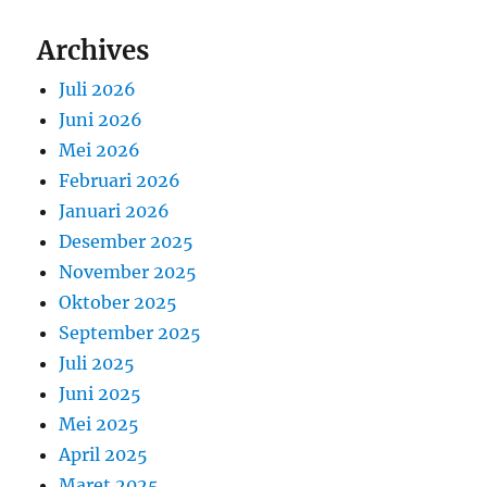
Archives
Juli 2026
Juni 2026
Mei 2026
Februari 2026
Januari 2026
Desember 2025
November 2025
Oktober 2025
September 2025
Juli 2025
Juni 2025
Mei 2025
April 2025
Maret 2025