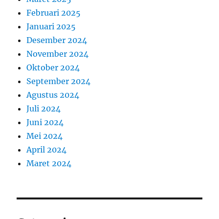
Februari 2025
Januari 2025
Desember 2024
November 2024
Oktober 2024
September 2024
Agustus 2024
Juli 2024
Juni 2024
Mei 2024
April 2024
Maret 2024