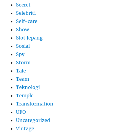
Secret
Selebriti
Self-care
Show
Slot Jepang
Sosial
Spy
Storm
Tale
Team
Teknologi
Temple
Transformation
UFO
Uncategorized
Vintage