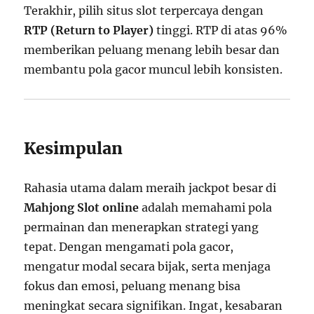
Terakhir, pilih situs slot terpercaya dengan
RTP (Return to Player)
tinggi. RTP di atas 96%
memberikan peluang menang lebih besar dan
membantu pola gacor muncul lebih konsisten.
Kesimpulan
Rahasia utama dalam meraih jackpot besar di
Mahjong Slot online
adalah memahami pola
permainan dan menerapkan strategi yang
tepat. Dengan mengamati pola gacor,
mengatur modal secara bijak, serta menjaga
fokus dan emosi, peluang menang bisa
meningkat secara signifikan. Ingat, kesabaran