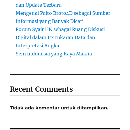
dan Update Terbaru
Mengenal Paito Broto4D sebagai Sumber
Informasi yang Banyak Dicari
Forum Syair HK sebagai Ruang Diskusi
Digital dalam Pertukaran Data dan
Interpretasi Angka
Seni Indonesia yang Kaya Makna
Recent Comments
Tidak ada komentar untuk ditampilkan.