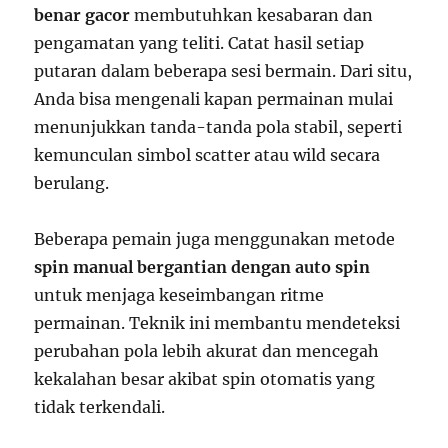
benar gacor
membutuhkan kesabaran dan
pengamatan yang teliti. Catat hasil setiap
putaran dalam beberapa sesi bermain. Dari situ,
Anda bisa mengenali kapan permainan mulai
menunjukkan tanda-tanda pola stabil, seperti
kemunculan simbol scatter atau wild secara
berulang.
Beberapa pemain juga menggunakan metode
spin manual bergantian dengan auto spin
untuk menjaga keseimbangan ritme
permainan. Teknik ini membantu mendeteksi
perubahan pola lebih akurat dan mencegah
kekalahan besar akibat spin otomatis yang
tidak terkendali.