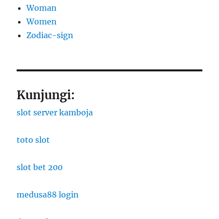
Woman
Women
Zodiac-sign
Kunjungi:
slot server kamboja
toto slot
slot bet 200
medusa88 login