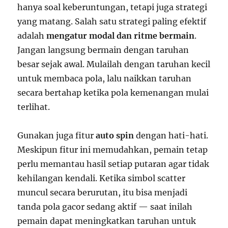
hanya soal keberuntungan, tetapi juga strategi
yang matang. Salah satu strategi paling efektif
adalah
mengatur modal dan ritme bermain
.
Jangan langsung bermain dengan taruhan
besar sejak awal. Mulailah dengan taruhan kecil
untuk membaca pola, lalu naikkan taruhan
secara bertahap ketika pola kemenangan mulai
terlihat.
Gunakan juga fitur
auto spin
dengan hati-hati.
Meskipun fitur ini memudahkan, pemain tetap
perlu memantau hasil setiap putaran agar tidak
kehilangan kendali. Ketika simbol scatter
muncul secara berurutan, itu bisa menjadi
tanda pola gacor sedang aktif — saat inilah
pemain dapat meningkatkan taruhan untuk