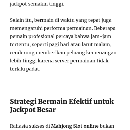
jackpot semakin tinggi.
Selain itu, bermain di waktu yang tepat juga
memengaruhi performa permainan. Beberapa
pemain profesional percaya bahwa jam-jam
tertentu, seperti pagi hari atau larut malam,
cenderung memberikan peluang kemenangan
lebih tinggi karena server permainan tidak
terlalu padat.
Strategi Bermain Efektif untuk
Jackpot Besar
Rahasia sukses di
Mahjong Slot online
bukan