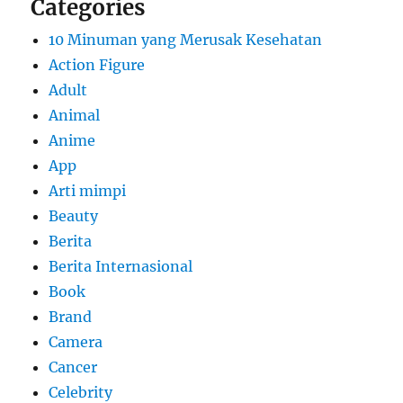
Categories
10 Minuman yang Merusak Kesehatan
Action Figure
Adult
Animal
Anime
App
Arti mimpi
Beauty
Berita
Berita Internasional
Book
Brand
Camera
Cancer
Celebrity