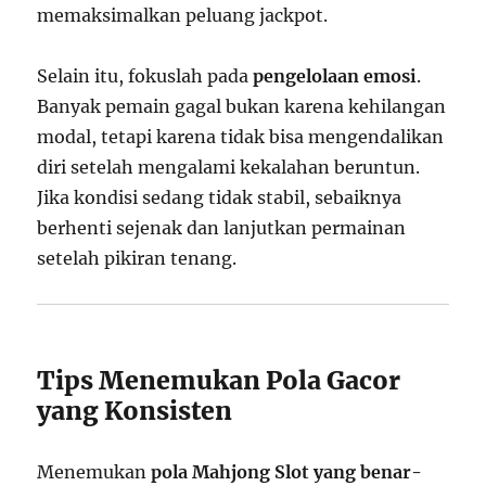
memaksimalkan peluang jackpot.
Selain itu, fokuslah pada
pengelolaan emosi
.
Banyak pemain gagal bukan karena kehilangan
modal, tetapi karena tidak bisa mengendalikan
diri setelah mengalami kekalahan beruntun.
Jika kondisi sedang tidak stabil, sebaiknya
berhenti sejenak dan lanjutkan permainan
setelah pikiran tenang.
Tips Menemukan Pola Gacor
yang Konsisten
Menemukan
pola Mahjong Slot yang benar-