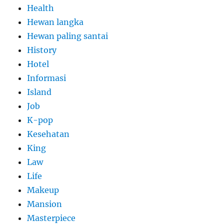
Health
Hewan langka
Hewan paling santai
History
Hotel
Informasi
Island
Job
K-pop
Kesehatan
King
Law
Life
Makeup
Mansion
Masterpiece