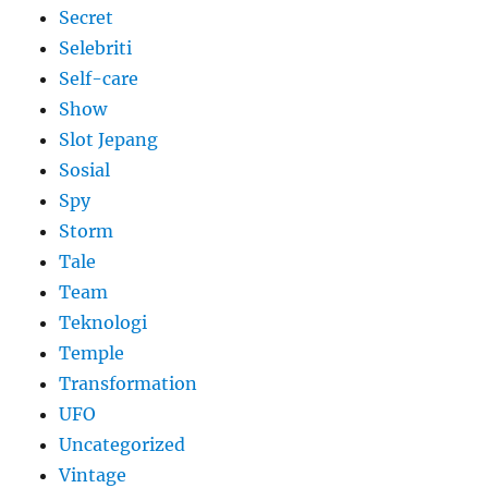
Secret
Selebriti
Self-care
Show
Slot Jepang
Sosial
Spy
Storm
Tale
Team
Teknologi
Temple
Transformation
UFO
Uncategorized
Vintage