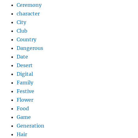
Ceremony
character
City
Club
Country
Dangerous
Date
Desert
Digital
Family
Festive
Flower
Food
Game
Generation
Hair