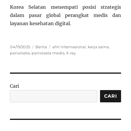
Korea Selatan menempati posisi strategis
dalam pasar global perangkat medis dan
layanan kesehatan digital
.
Posted
Categories
Tags
04/19/2025
Berita
ahli internasional
,
kerja sama
,
on
pariwisata
,
pariwisata medis
,
X-ray
Cari
CARI