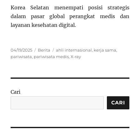
Korea Selatan menempati posisi strategis
dalam pasar global perangkat medis dan
layanan kesehatan digital
.
Posted
Categories
Tags
04/19/2025
Berita
ahli internasional
,
kerja sama
,
on
pariwisata
,
pariwisata medis
,
X-ray
Cari
CARI