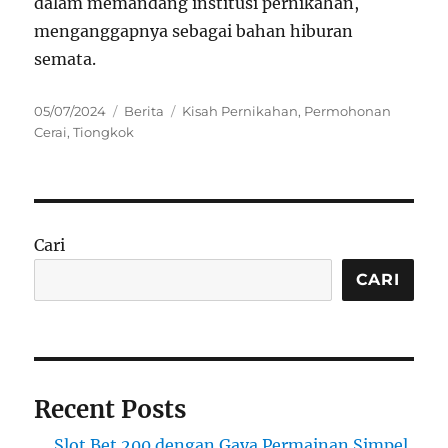
dalam memandang institusi pernikahan,
menganggapnya sebagai bahan hiburan
semata.
Posted
Categories
Tags
05/07/2024
Berita
Kisah Pernikahan
,
Permohonan
on
Cerai
,
Tiongkok
Cari
CARI
Recent Posts
Slot Bet 200 dengan Gaya Permainan Simpel