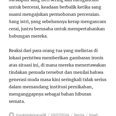
untuk bercerai, keadaan berbalik ketika sang
suami mengajukan permohonan perceraian.
Sang istri, yang sebelumnya kerap mengancam
cerai, justru berusaha untuk mempertahankan
hubungan mereka.
Reaksi dari para orang tua yang melintas di
lokasi peristiwa memberikan gambaran ironis
atas situasi ini, di mana mereka menertawakan
tindakan pemuda tersebut dan menilai bahwa
generasi muda masa kini seringkali tidak serius
dalam memandang institusi pernikahan,
menganggapnya sebagai bahan hiburan
semata.
Author
Posted
Categories
Tags
troubledalpaca58
05/07/2024
Berita
Kisah