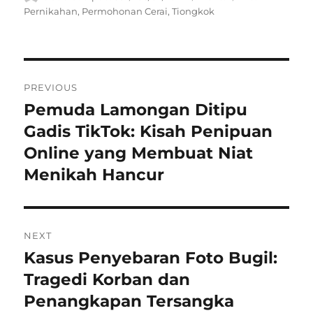
on
Pernikahan
,
Permohonan Cerai
,
Tiongkok
Navigasi
PREVIOUS
pos
Pemuda Lamongan Ditipu
Previous
post:
Gadis TikTok: Kisah Penipuan
Online yang Membuat Niat
Menikah Hancur
NEXT
Kasus Penyebaran Foto Bugil:
Next
post:
Tragedi Korban dan
Penangkapan Tersangka