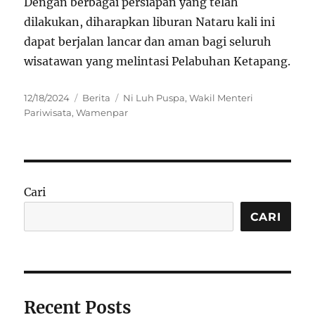
Dengan berbagai persiapan yang telah
dilakukan, diharapkan liburan Nataru kali ini
dapat berjalan lancar dan aman bagi seluruh
wisatawan yang melintasi Pelabuhan Ketapang.
Posted
Categories
Tags
12/18/2024
Berita
Ni Luh Puspa
,
Wakil Menteri
on
Pariwisata
,
Wamenpar
Cari
CARI
Recent Posts