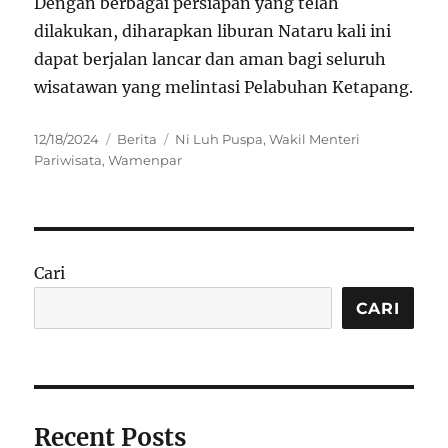
Dengan berbagai persiapan yang telah
dilakukan, diharapkan liburan Nataru kali ini
dapat berjalan lancar dan aman bagi seluruh
wisatawan yang melintasi Pelabuhan Ketapang.
Posted
Categories
Tags
12/18/2024
Berita
Ni Luh Puspa
,
Wakil Menteri
on
Pariwisata
,
Wamenpar
Cari
CARI
Recent Posts