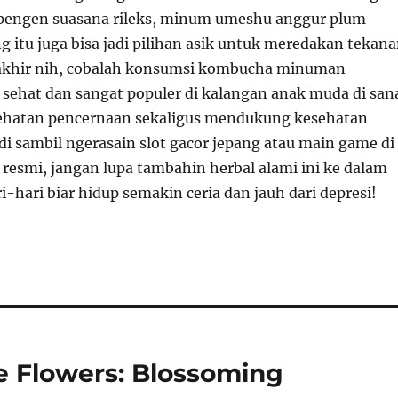
i pengen suasana rileks, minum umeshu anggur plum
g itu juga bisa jadi pilihan asik untuk meredakan tekan
rakhir nih, cobalah konsumsi kombucha minuman
 sehat dan sangat populer di kalangan anak muda di san
hatan pencernaan sekaligus mendukung kesehatan
di sambil ngerasain slot gacor jepang atau main game di
t resmi, jangan lupa tambahin herbal alami ini ke dalam
-hari biar hidup semakin ceria dan jauh dari depresi!
e Flowers: Blossoming