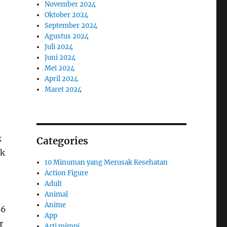
November 2024
Oktober 2024
September 2024
Agustus 2024
Juli 2024
Juni 2024
Mei 2024
April 2024
Maret 2024
k
Categories
ak
10 Minuman yang Merusak Kesehatan
Action Figure
Adult
Animal
Anime
B6
App
r
Arti mimpi