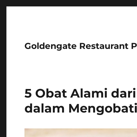
Goldengate Restaurant 
5 Obat Alami dari
dalam Mengobati