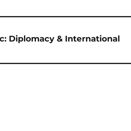
ic: Diplomacy & International