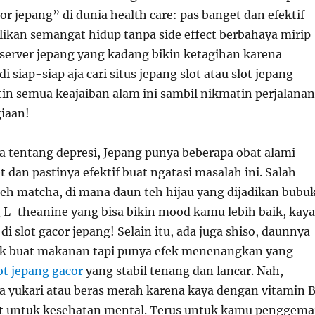
cor jepang” di dunia health care: pas banget dan efektif
kan semangat hidup tanpa side effect berbahaya mirip
 server jepang yang kadang bikin ketagihan karena
di siap-siap aja cari situs jepang slot atau slot jepang
tin semua keajaiban alam ini sambil nikmatin perjalanan
iaan!
ra tentang depresi, Jepang punya beberapa obat alami
 dan pastinya efektif buat ngatasi masalah ini. Salah
teh matcha, di mana daun teh hijau yang dijadikan bubu
L-theanine yang bisa bikin mood kamu lebih baik, kay
i slot gacor jepang! Selain itu, ada juga shiso, daunnya
k buat makanan tapi punya efek menenangkan yang
ot jepang gacor
yang stabil tenang dan lancar. Nah,
a yukari atau beras merah karena kaya dengan vitamin 
t untuk kesehatan mental. Terus untuk kamu penggema