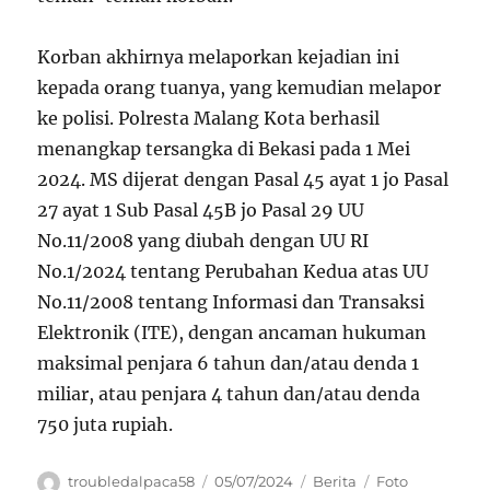
Korban akhirnya melaporkan kejadian ini
kepada orang tuanya, yang kemudian melapor
ke polisi. Polresta Malang Kota berhasil
menangkap tersangka di Bekasi pada 1 Mei
2024. MS dijerat dengan Pasal 45 ayat 1 jo Pasal
27 ayat 1 Sub Pasal 45B jo Pasal 29 UU
No.11/2008 yang diubah dengan UU RI
No.1/2024 tentang Perubahan Kedua atas UU
No.11/2008 tentang Informasi dan Transaksi
Elektronik (ITE), dengan ancaman hukuman
maksimal penjara 6 tahun dan/atau denda 1
miliar, atau penjara 4 tahun dan/atau denda
750 juta rupiah.
Author
Posted
Categories
Tags
troubledalpaca58
05/07/2024
Berita
Foto