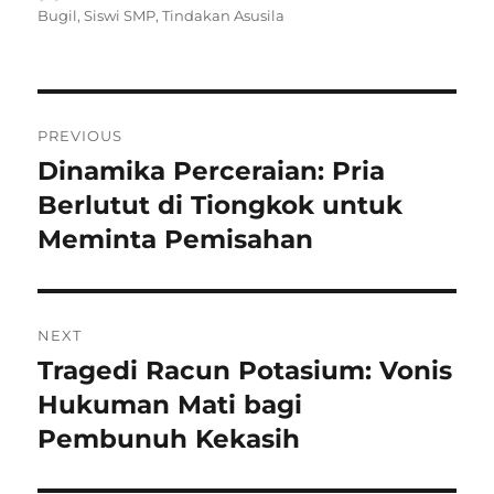
on
Bugil
,
Siswi SMP
,
Tindakan Asusila
Navigasi
PREVIOUS
pos
Dinamika Perceraian: Pria
Previous
post:
Berlutut di Tiongkok untuk
Meminta Pemisahan
NEXT
Tragedi Racun Potasium: Vonis
Next
post:
Hukuman Mati bagi
Pembunuh Kekasih