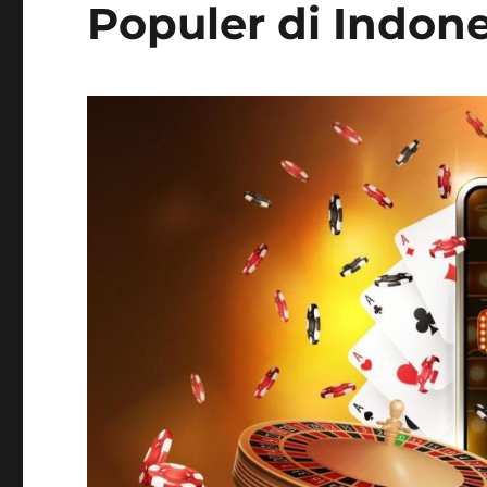
Populer di Indone