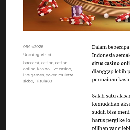
Posted
05/14/2026
Dalam beberapa
on
Categories
Uncategorized
Indonesia semak
Tags
baccarat
,
casino
,
casino
situs casino onl
online
,
kasino
,
live casino
,
dianggap lebih 
live games
,
poker
,
roulette
,
permainan kasi
sicbo
,
Trisula88
Salah satu alas
kemudahan akse
sudah bisa men
harus pergi ke l
pilihan yang leb