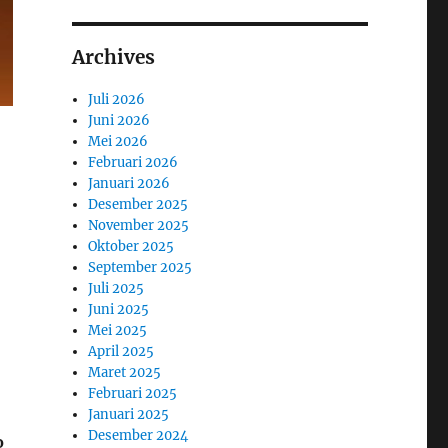
Archives
Juli 2026
Juni 2026
Mei 2026
Februari 2026
Januari 2026
Desember 2025
November 2025
Oktober 2025
September 2025
Juli 2025
Juni 2025
Mei 2025
April 2025
Maret 2025
Februari 2025
Januari 2025
Desember 2024
o