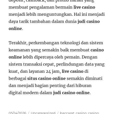
deposit, cashback, dan promo harian yang
membuat pengalaman bermain
live casino
menjadi lebih menguntungkan. Hal ini menjadi
daya tarik tambahan dalam dunia
judi casino
online
.
Terakhir, perkembangan teknologi dan sistem
keamanan yang semakin baik membuat
casino
online
lebih dipercaya oleh pemain. Dengan
sistem transaksi cepat, perlindungan data yang
kuat, dan layanan 24 jam,
live casino
di
berbagai
situs casino online
semakin diminati
dan menjadi bagian penting dari hiburan
digital modern dalam
judi casino online
.
Posted
Categories
Tags
05/14/2026
Uncategorized
baccarat
,
casino
,
casino