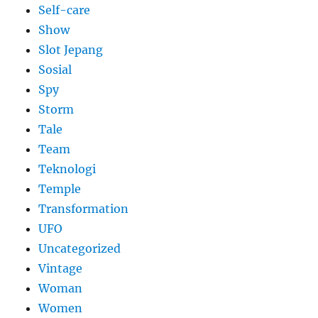
Self-care
Show
Slot Jepang
Sosial
Spy
Storm
Tale
Team
Teknologi
Temple
Transformation
UFO
Uncategorized
Vintage
Woman
Women