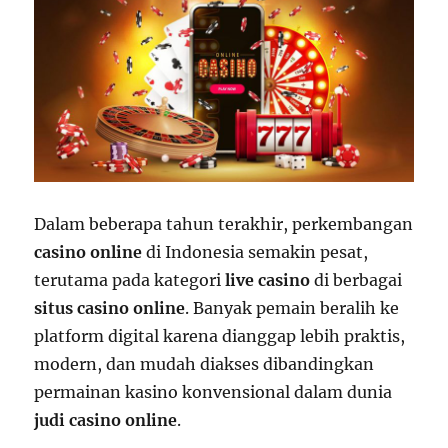
Dalam beberapa tahun terakhir, perkembangan
casino online
di Indonesia semakin pesat,
terutama pada kategori
live casino
di berbagai
situs casino online
. Banyak pemain beralih ke
platform digital karena dianggap lebih praktis,
modern, dan mudah diakses dibandingkan
permainan kasino konvensional dalam dunia
judi casino online
.