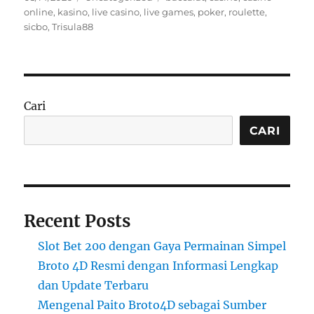
on
online
,
kasino
,
live casino
,
live games
,
poker
,
roulette
,
sicbo
,
Trisula88
Cari
CARI
Recent Posts
Slot Bet 200 dengan Gaya Permainan Simpel
Broto 4D Resmi dengan Informasi Lengkap
dan Update Terbaru
Mengenal Paito Broto4D sebagai Sumber