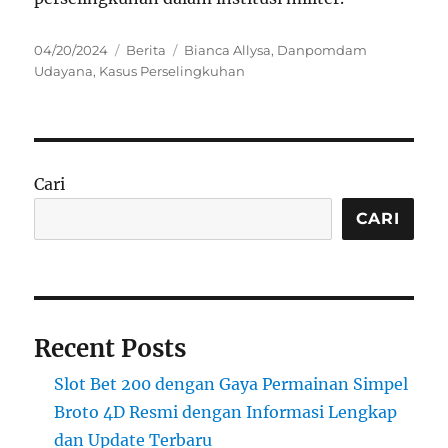
Posted
Categories
Tags
04/20/2024
Berita
Bianca Allysa
,
Danpomdam
on
Udayana
,
Kasus Perselingkuhan
Cari
CARI
Recent Posts
Slot Bet 200 dengan Gaya Permainan Simpel
Broto 4D Resmi dengan Informasi Lengkap
dan Update Terbaru