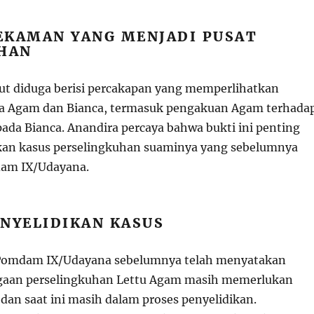
EKAMAN YANG MENJADI PUSAT
IHAN
t diduga berisi percakapan yang memperlihatkan
a Agam dan Bianca, termasuk pengakuan Agam terhada
ada Bianca. Anandira percaya bahwa bukti ini penting
an kasus perselingkuhan suaminya yang sebelumnya
dam IX/Udayana.
ENYELIDIKAN KASUS
 Pomdam IX/Udayana sebelumnya telah menyatakan
gaan perselingkuhan Lettu Agam masih memerlukan
dan saat ini masih dalam proses penyelidikan.