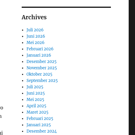
Archives
Juli 2026
Juni 2026
Mei 2026
Februari 2026
Januari 2026
Desember 2025
November 2025
Oktober 2025
September 2025
Juli 2025
Juni 2025
Mei 2025
April 2025
ro
Maret 2025
n
Februari 2025
Januari 2025
Desember 2024
ui