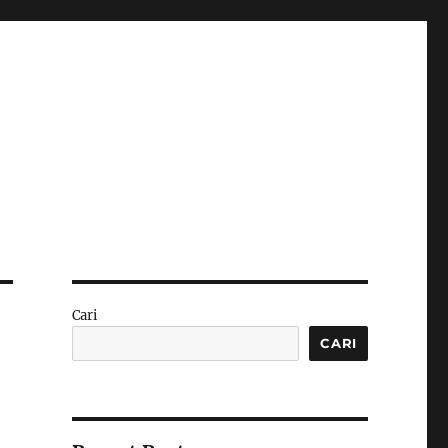
Cari
CARI