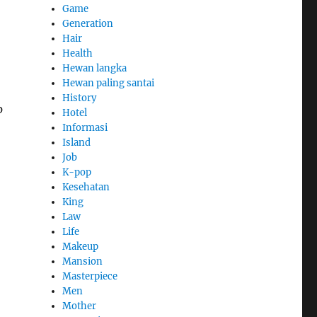
Game
Generation
Hair
Health
Hewan langka
Hewan paling santai
History
p
Hotel
Informasi
Island
Job
K-pop
Kesehatan
King
Law
Life
Makeup
Mansion
Masterpiece
Men
Mother