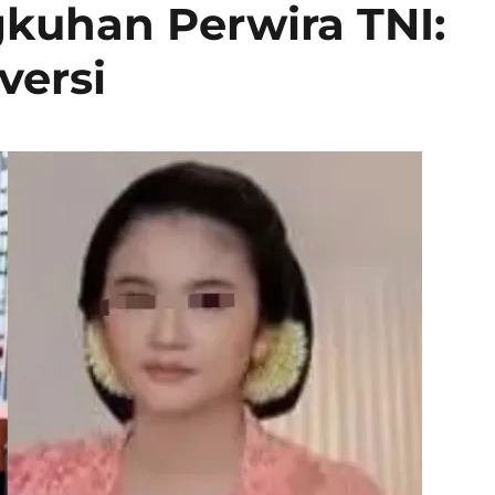
kuhan Perwira TNI:
versi