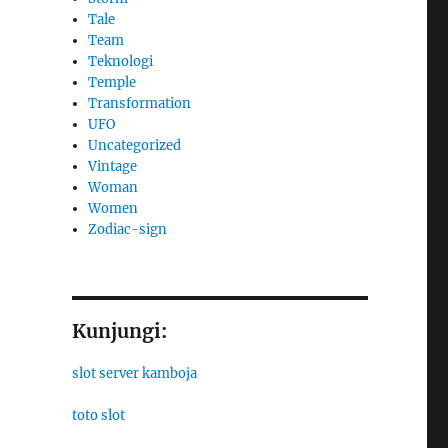
Tale
Team
Teknologi
Temple
Transformation
UFO
Uncategorized
Vintage
Woman
Women
Zodiac-sign
Kunjungi:
slot server kamboja
toto slot