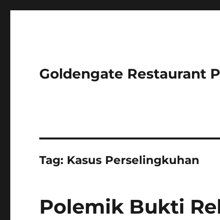
Goldengate Restaurant 
Tag:
Kasus Perselingkuhan
Polemik Bukti R