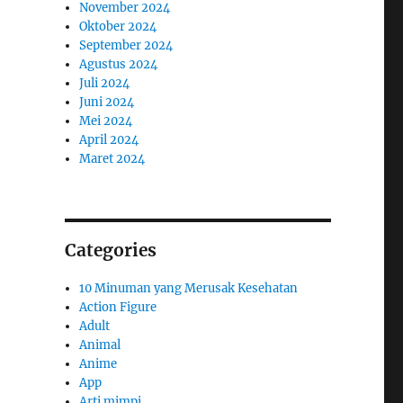
November 2024
Oktober 2024
September 2024
Agustus 2024
Juli 2024
Juni 2024
Mei 2024
April 2024
Maret 2024
Categories
10 Minuman yang Merusak Kesehatan
Action Figure
Adult
Animal
Anime
App
Arti mimpi