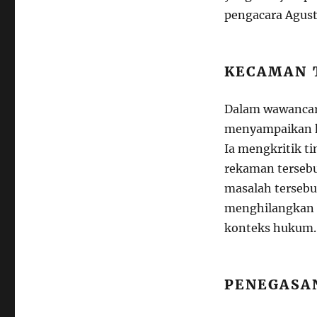
pengacara Agust
KECAMAN 
Dalam wawancara
menyampaikan k
Ia mengkritik t
rekaman terseb
masalah tersebu
menghilangkan b
konteks hukum.
PENEGASA