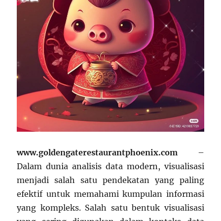
www.goldengaterestaurantphoenix.com
–
Dalam dunia analisis data modern, visualisasi
menjadi salah satu pendekatan yang paling
efektif untuk memahami kumpulan informasi
yang kompleks. Salah satu bentuk visualisasi