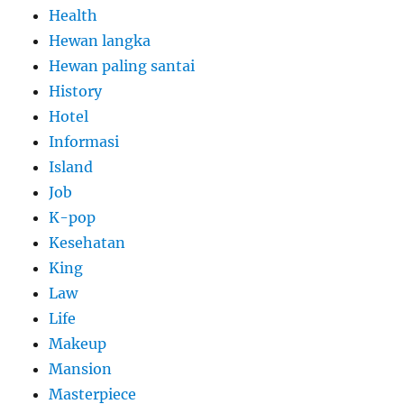
Health
Hewan langka
Hewan paling santai
History
Hotel
Informasi
Island
Job
K-pop
Kesehatan
King
Law
Life
Makeup
Mansion
Masterpiece