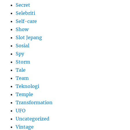
Secret
Selebriti
Self-care
Show
Slot Jepang
Sosial
Spy
Storm
Tale
Team
Teknologi
Temple
Transformation
UFO
Uncategorized
Vintage