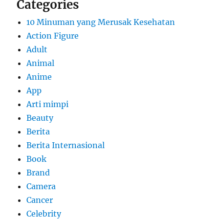
Categories
10 Minuman yang Merusak Kesehatan
Action Figure
Adult
Animal
Anime
App
Arti mimpi
Beauty
Berita
Berita Internasional
Book
Brand
Camera
Cancer
Celebrity