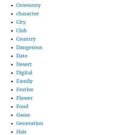
Ceremony
character
City
Club
Country
Dangerous
Date
Desert
Digital
Family
Festive
Flower
Food
Game
Generation
Hair