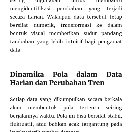
sering digunakan untuk membantu
mengidentifikasi perubahan yang terjadi
secara harian. Walaupun data tersebut tetap
bersifat numerik, transformasi ke dalam
bentuk visual memberikan sudut pandang
tambahan yang lebih intuitif bagi pengamat
data.
Dinamika Pola dalam Data
Harian dan Perubahan Tren
Setiap data yang dikumpulkan secara berkala
akan membentuk pola tertentu seiring
berjalannya waktu. Pola ini bisa bersifat stabil,
fluktuatif, atau bahkan acak tergantung pada