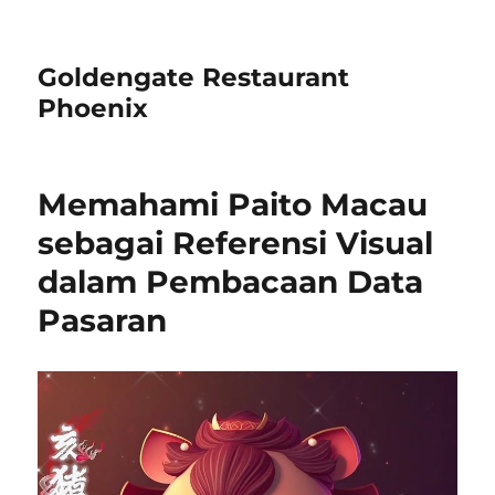
Goldengate Restaurant
Phoenix
Memahami Paito Macau
sebagai Referensi Visual
dalam Pembacaan Data
Pasaran