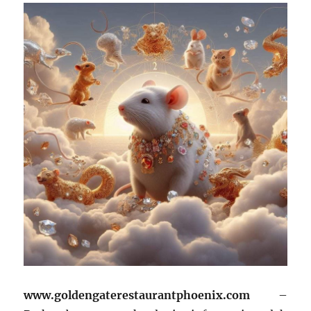
www.goldengaterestaurantphoenix.com
–