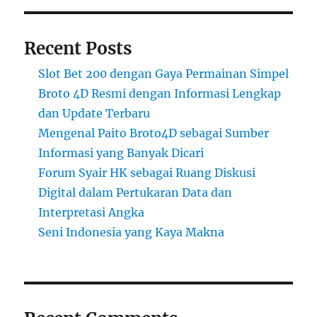
Recent Posts
Slot Bet 200 dengan Gaya Permainan Simpel
Broto 4D Resmi dengan Informasi Lengkap
dan Update Terbaru
Mengenal Paito Broto4D sebagai Sumber
Informasi yang Banyak Dicari
Forum Syair HK sebagai Ruang Diskusi
Digital dalam Pertukaran Data dan
Interpretasi Angka
Seni Indonesia yang Kaya Makna