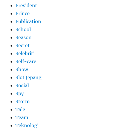
President
Prince
Publication
School
Season
Secret
Selebriti
Self-care
Show
Slot Jepang
Sosial
Spy
Storm
Tale
Team
Teknologi