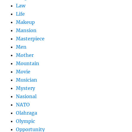
Law
Life
Makeup
Mansion
Masterpiece
Men
Mother
Mountain
Movie
Musician
Mystery
Nasional
NATO
Olahraga
Olympic
Opportunity