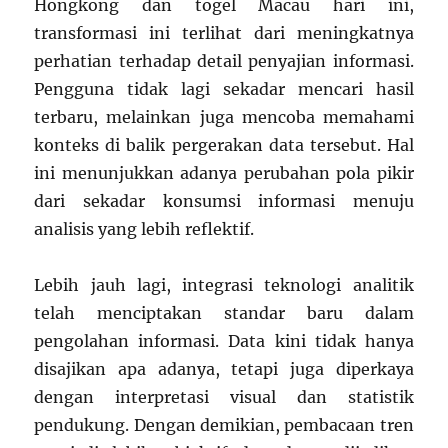
Hongkong dan togel Macau hari ini,
transformasi ini terlihat dari meningkatnya
perhatian terhadap detail penyajian informasi.
Pengguna tidak lagi sekadar mencari hasil
terbaru, melainkan juga mencoba memahami
konteks di balik pergerakan data tersebut. Hal
ini menunjukkan adanya perubahan pola pikir
dari sekadar konsumsi informasi menuju
analisis yang lebih reflektif.
Lebih jauh lagi, integrasi teknologi analitik
telah menciptakan standar baru dalam
pengolahan informasi. Data kini tidak hanya
disajikan apa adanya, tetapi juga diperkaya
dengan interpretasi visual dan statistik
pendukung. Dengan demikian, pembacaan tren