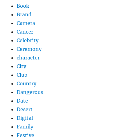
Book
Brand
Camera
Cancer
Celebrity
Ceremony
character
City
Club
Country
Dangerous
Date
Desert
Digital
Family
Festive