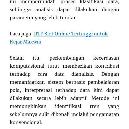
ini mempermudah proses klasifikasi data,
sehingga analisis dapat dilakukan dengan
parameter yang lebih terukur.
baca juga:
RTP Slot Online Tertinggi untuk
Kejar Maxwin
Selain itu, perkembangan kecerdasan
komputasional turut memberikan kontribusi
terhadap cara data dianalisis. Dengan
memanfaatkan sistem berbasis pembelajaran
pola, interpretasi terhadap data kini dapat
dilakukan secara lebih adaptif. Metode ini
memungkinkan identifikasi tren yang
sebelumnya sulit dikenali melalui pengamatan
konvensional.