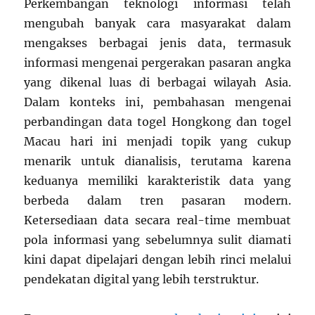
Perkembangan teknologi informasi telah
mengubah banyak cara masyarakat dalam
mengakses berbagai jenis data, termasuk
informasi mengenai pergerakan pasaran angka
yang dikenal luas di berbagai wilayah Asia.
Dalam konteks ini, pembahasan mengenai
perbandingan data togel Hongkong dan togel
Macau hari ini menjadi topik yang cukup
menarik untuk dianalisis, terutama karena
keduanya memiliki karakteristik data yang
berbeda dalam tren pasaran modern.
Ketersediaan data secara real-time membuat
pola informasi yang sebelumnya sulit diamati
kini dapat dipelajari dengan lebih rinci melalui
pendekatan digital yang lebih terstruktur.