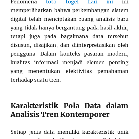
Fenomena
toto togel hari ini
ini
memperlihatkan bahwa perkembangan sistem
digital telah menciptakan ruang analisis baru
yang tidak hanya bergantung pada hasil akhir,
tetapi juga pada bagaimana data tersebut
disusun, disajikan, dan diinterpretasikan oleh
pengguna. Dalam konteks pasaran modern,
kualitas informasi menjadi elemen penting
yang menentukan efektivitas pemahaman
terhadap suatu tren.
Karakteristik Pola Data dalam
Analisis Tren Kontemporer
Setiap jenis data memiliki karakteristik unik