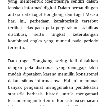
yang membentuk identitasnya sendiri dalam
lanskap informasi digital. Dalam perbandingan
antara data togel Hongkong dan togel Macau
hari ini, perbedaan karakteristik tersebut
terlihat jelas pada pola pergerakan, stabilitas
distribusi, serta tingkat keterulangan
kombinasi angka yang muncul pada periode
tertentu.
Data togel Hongkong sering kali dikaitkan
dengan pola distribusi yang dianggap lebih
mudah dipetakan karena memiliki konsistensi
dalam siklus informasinya. Hal ini membuat
banyak pengamat menggunakan pendekatan
statistik berbasis histori untuk mengamati
kecenderungan tertentu. Konsistensi semacam