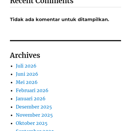
Recent Comments
Tidak ada komentar untuk ditampilkan.
Archives
Juli 2026
Juni 2026
Mei 2026
Februari 2026
Januari 2026
Desember 2025
November 2025
Oktober 2025