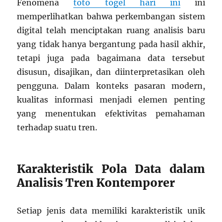
Fenomena
toto togel hari ini
ini
memperlihatkan bahwa perkembangan sistem
digital telah menciptakan ruang analisis baru
yang tidak hanya bergantung pada hasil akhir,
tetapi juga pada bagaimana data tersebut
disusun, disajikan, dan diinterpretasikan oleh
pengguna. Dalam konteks pasaran modern,
kualitas informasi menjadi elemen penting
yang menentukan efektivitas pemahaman
terhadap suatu tren.
Karakteristik Pola Data dalam
Analisis Tren Kontemporer
Setiap jenis data memiliki karakteristik unik