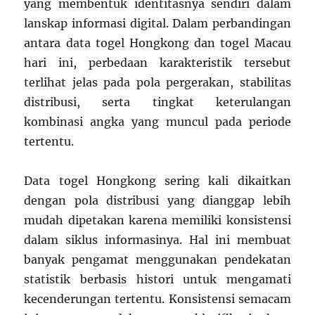
yang membentuk identitasnya sendiri dalam
lanskap informasi digital. Dalam perbandingan
antara data togel Hongkong dan togel Macau
hari ini, perbedaan karakteristik tersebut
terlihat jelas pada pola pergerakan, stabilitas
distribusi, serta tingkat keterulangan
kombinasi angka yang muncul pada periode
tertentu.
Data togel Hongkong sering kali dikaitkan
dengan pola distribusi yang dianggap lebih
mudah dipetakan karena memiliki konsistensi
dalam siklus informasinya. Hal ini membuat
banyak pengamat menggunakan pendekatan
statistik berbasis histori untuk mengamati
kecenderungan tertentu. Konsistensi semacam