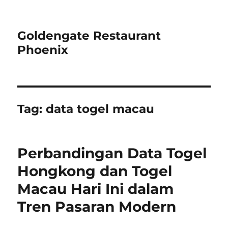
Goldengate Restaurant
Phoenix
Tag:
data togel macau
Perbandingan Data Togel
Hongkong dan Togel
Macau Hari Ini dalam
Tren Pasaran Modern