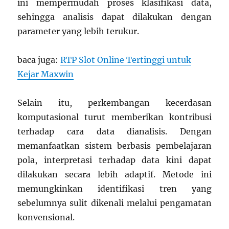
ini mempermudah proses klasifikasi data,
sehingga analisis dapat dilakukan dengan
parameter yang lebih terukur.
baca juga:
RTP Slot Online Tertinggi untuk
Kejar Maxwin
Selain itu, perkembangan kecerdasan
komputasional turut memberikan kontribusi
terhadap cara data dianalisis. Dengan
memanfaatkan sistem berbasis pembelajaran
pola, interpretasi terhadap data kini dapat
dilakukan secara lebih adaptif. Metode ini
memungkinkan identifikasi tren yang
sebelumnya sulit dikenali melalui pengamatan
konvensional.