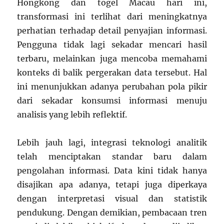
Hongkong dan togel Macau hari ini,
transformasi ini terlihat dari meningkatnya
perhatian terhadap detail penyajian informasi.
Pengguna tidak lagi sekadar mencari hasil
terbaru, melainkan juga mencoba memahami
konteks di balik pergerakan data tersebut. Hal
ini menunjukkan adanya perubahan pola pikir
dari sekadar konsumsi informasi menuju
analisis yang lebih reflektif.
Lebih jauh lagi, integrasi teknologi analitik
telah menciptakan standar baru dalam
pengolahan informasi. Data kini tidak hanya
disajikan apa adanya, tetapi juga diperkaya
dengan interpretasi visual dan statistik
pendukung. Dengan demikian, pembacaan tren