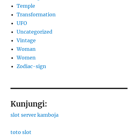
Temple
Transformation
UFO
Uncategorized
Vintage
Woman
Women
Zodiac-sign
Kunjungi:
slot server kamboja
toto slot