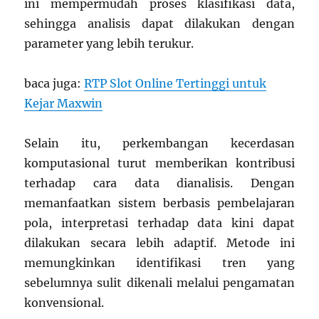
ini mempermudah proses klasifikasi data,
sehingga analisis dapat dilakukan dengan
parameter yang lebih terukur.
baca juga:
RTP Slot Online Tertinggi untuk
Kejar Maxwin
Selain itu, perkembangan kecerdasan
komputasional turut memberikan kontribusi
terhadap cara data dianalisis. Dengan
memanfaatkan sistem berbasis pembelajaran
pola, interpretasi terhadap data kini dapat
dilakukan secara lebih adaptif. Metode ini
memungkinkan identifikasi tren yang
sebelumnya sulit dikenali melalui pengamatan
konvensional.