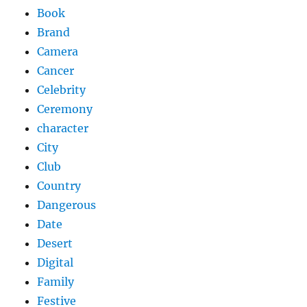
Book
Brand
Camera
Cancer
Celebrity
Ceremony
character
City
Club
Country
Dangerous
Date
Desert
Digital
Family
Festive