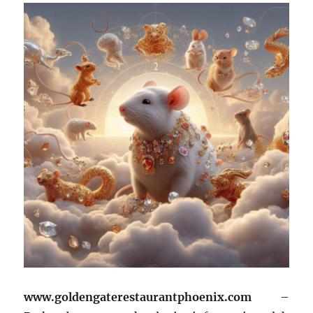
www.goldengaterestaurantphoenix.com
–