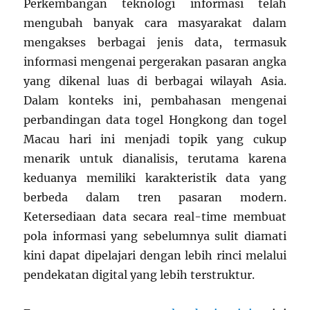
Perkembangan teknologi informasi telah
mengubah banyak cara masyarakat dalam
mengakses berbagai jenis data, termasuk
informasi mengenai pergerakan pasaran angka
yang dikenal luas di berbagai wilayah Asia.
Dalam konteks ini, pembahasan mengenai
perbandingan data togel Hongkong dan togel
Macau hari ini menjadi topik yang cukup
menarik untuk dianalisis, terutama karena
keduanya memiliki karakteristik data yang
berbeda dalam tren pasaran modern.
Ketersediaan data secara real-time membuat
pola informasi yang sebelumnya sulit diamati
kini dapat dipelajari dengan lebih rinci melalui
pendekatan digital yang lebih terstruktur.