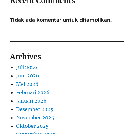
Recent Comments
Tidak ada komentar untuk ditampilkan.
Archives
Juli 2026
Juni 2026
Mei 2026
Februari 2026
Januari 2026
Desember 2025
November 2025
Oktober 2025