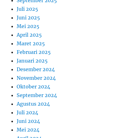
September 2025
Juli 2025
Juni 2025
Mei 2025
April 2025
Maret 2025
Februari 2025
Januari 2025
Desember 2024
November 2024
Oktober 2024
September 2024
Agustus 2024
Juli 2024
Juni 2024
Mei 2024