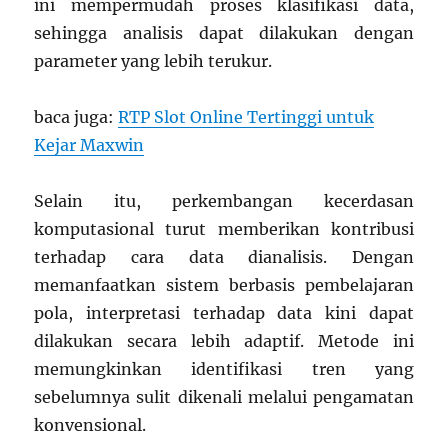
ini mempermudah proses klasifikasi data,
sehingga analisis dapat dilakukan dengan
parameter yang lebih terukur.
baca juga:
RTP Slot Online Tertinggi untuk
Kejar Maxwin
Selain itu, perkembangan kecerdasan
komputasional turut memberikan kontribusi
terhadap cara data dianalisis. Dengan
memanfaatkan sistem berbasis pembelajaran
pola, interpretasi terhadap data kini dapat
dilakukan secara lebih adaptif. Metode ini
memungkinkan identifikasi tren yang
sebelumnya sulit dikenali melalui pengamatan
konvensional.