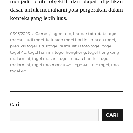
menjadi lebih objektif dan dapat dijadikan
dasar untuk memahami pola pergerakan dalam
konteks yang lebih luas.
Posted
Categories
Tags
05/13/2026
Game
agen toto
,
bandar toto
,
data togel
on
macau
,
judi togel
,
keluaran togel hari ini
,
macau togel
,
prediksi togel
,
situs togel resmi
,
situs toto togel
,
togel
,
togel 4d
,
togel hari ini
,
togel hongkong
,
togel hongkong
malam ini
,
togel macau
,
togel macau hari ini
,
togel
malam ini
,
togel toto macau 4d
,
togel4d
,
toto togel
,
toto
togel 4d
Cari
CARI