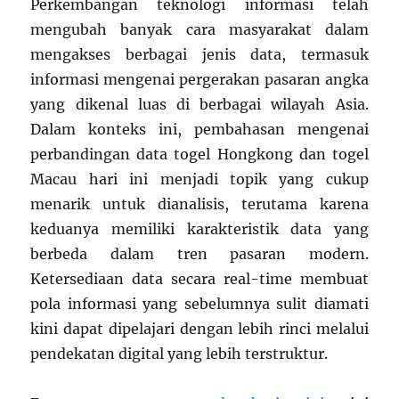
Perkembangan teknologi informasi telah
mengubah banyak cara masyarakat dalam
mengakses berbagai jenis data, termasuk
informasi mengenai pergerakan pasaran angka
yang dikenal luas di berbagai wilayah Asia.
Dalam konteks ini, pembahasan mengenai
perbandingan data togel Hongkong dan togel
Macau hari ini menjadi topik yang cukup
menarik untuk dianalisis, terutama karena
keduanya memiliki karakteristik data yang
berbeda dalam tren pasaran modern.
Ketersediaan data secara real-time membuat
pola informasi yang sebelumnya sulit diamati
kini dapat dipelajari dengan lebih rinci melalui
pendekatan digital yang lebih terstruktur.