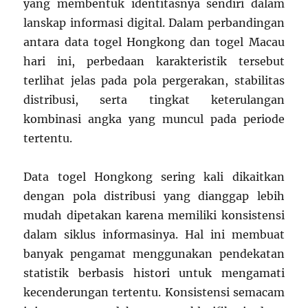
yang membentuk identitasnya sendiri dalam
lanskap informasi digital. Dalam perbandingan
antara data togel Hongkong dan togel Macau
hari ini, perbedaan karakteristik tersebut
terlihat jelas pada pola pergerakan, stabilitas
distribusi, serta tingkat keterulangan
kombinasi angka yang muncul pada periode
tertentu.
Data togel Hongkong sering kali dikaitkan
dengan pola distribusi yang dianggap lebih
mudah dipetakan karena memiliki konsistensi
dalam siklus informasinya. Hal ini membuat
banyak pengamat menggunakan pendekatan
statistik berbasis histori untuk mengamati
kecenderungan tertentu. Konsistensi semacam