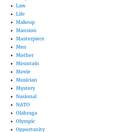
Law
Life
Makeup
Mansion
Masterpiece
Men
Mother
Mountain
Movie
Musician
Mystery
Nasional
NATO
Olahraga
Olympic
Opportunity