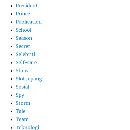
President
Prince
Publication
School
Season
Secret
Selebriti
Self-care
Show
Slot Jepang
Sosial
Spy
Storm
Tale
Team
Teknologi