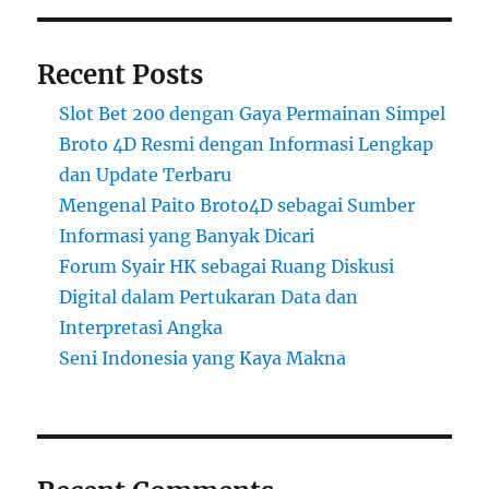
Recent Posts
Slot Bet 200 dengan Gaya Permainan Simpel
Broto 4D Resmi dengan Informasi Lengkap
dan Update Terbaru
Mengenal Paito Broto4D sebagai Sumber
Informasi yang Banyak Dicari
Forum Syair HK sebagai Ruang Diskusi
Digital dalam Pertukaran Data dan
Interpretasi Angka
Seni Indonesia yang Kaya Makna