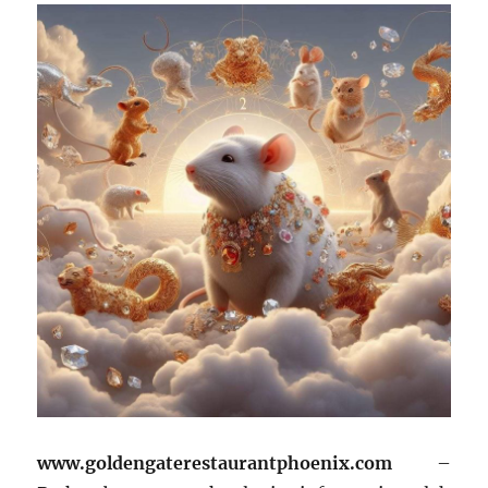
www.goldengaterestaurantphoenix.com
–