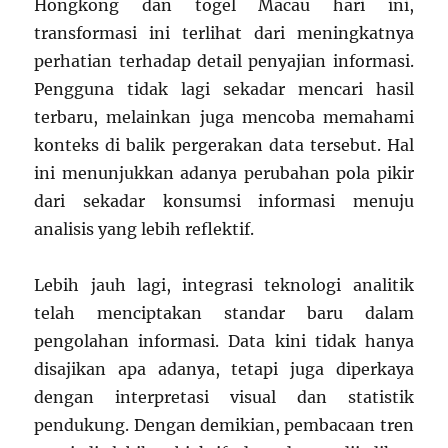
Hongkong dan togel Macau hari ini,
transformasi ini terlihat dari meningkatnya
perhatian terhadap detail penyajian informasi.
Pengguna tidak lagi sekadar mencari hasil
terbaru, melainkan juga mencoba memahami
konteks di balik pergerakan data tersebut. Hal
ini menunjukkan adanya perubahan pola pikir
dari sekadar konsumsi informasi menuju
analisis yang lebih reflektif.
Lebih jauh lagi, integrasi teknologi analitik
telah menciptakan standar baru dalam
pengolahan informasi. Data kini tidak hanya
disajikan apa adanya, tetapi juga diperkaya
dengan interpretasi visual dan statistik
pendukung. Dengan demikian, pembacaan tren