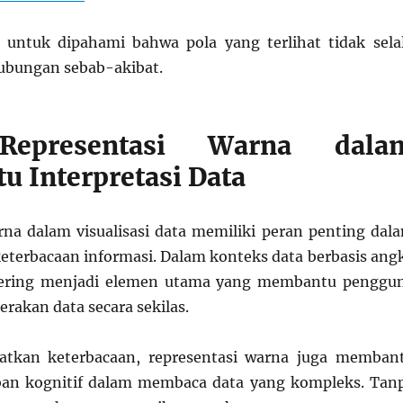
untuk dipahami bahwa pola yang terlihat tidak sela
bungan sebab-akibat.
Representasi Warna dala
 Interpretasi Data
a dalam visualisasi data memiliki peran penting dal
terbacaan informasi. Dalam konteks data berbasis ang
sering menjadi elemen utama yang membantu penggu
akan data secara sekilas.
atkan keterbacaan, representasi warna juga memban
an kognitif dalam membaca data yang kompleks. Tan