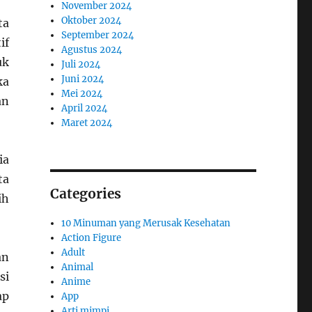
November 2024
Oktober 2024
ta
September 2024
if
Agustus 2024
uk
Juli 2024
Juni 2024
ka
Mei 2024
an
April 2024
Maret 2024
ia
ta
Categories
ih
10 Minuman yang Merusak Kesehatan
Action Figure
Adult
an
Animal
si
Anime
ap
App
Arti mimpi