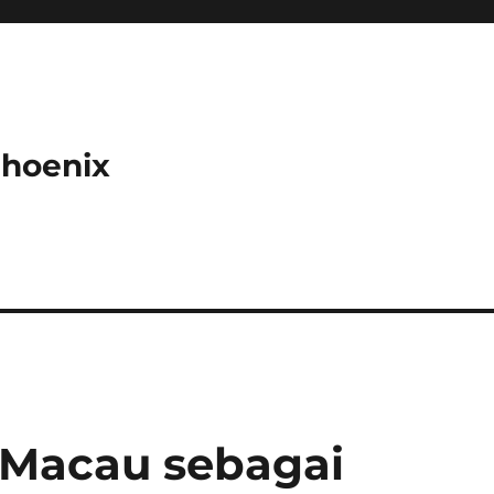
Phoenix
Macau sebagai