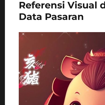
Referensi Visua
Data Pasaran