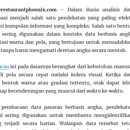
restaurantphoenix.com
– Dalam dunia analisis da
sasi menjadi salah satu pendekatan yang paling efekt
 kumpulan informasi yang kompleks. Salah satu bent
ng sering digunakan dalam konteks data berbasis ang
ntasi warna dan pola, yang bertujuan untuk memudahk
tanpa harus mengamati deretan angka secara mentah.
acau
ini pada dasarnya berangkat dari kebutuhan manus
 pola secara cepat melalui indera visual. Ketika da
 bentuk warna atau gradasi tertentu, otak dapat leb
p kecenderungan yang muncul dari waktu ke waktu.
 pembacaan data pasaran berbasis angka, pendekat
 ini sering digunakan untuk membantu mengidentifika
 terjadi secara harian. Walaupun data tersebut tet