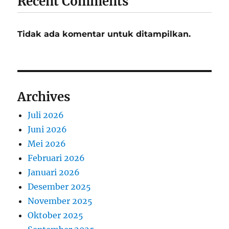
Recent Comments
Tidak ada komentar untuk ditampilkan.
Archives
Juli 2026
Juni 2026
Mei 2026
Februari 2026
Januari 2026
Desember 2025
November 2025
Oktober 2025