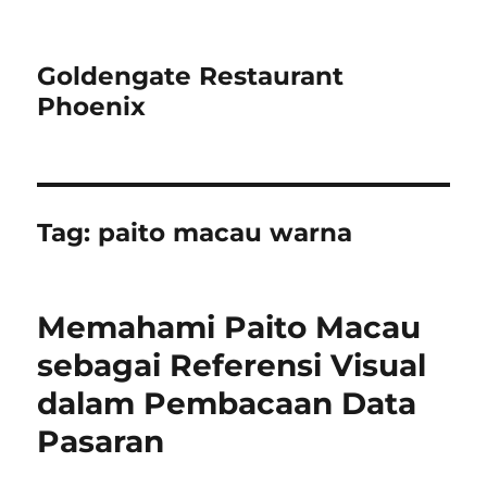
Goldengate Restaurant
Phoenix
Tag:
paito macau warna
Memahami Paito Macau
sebagai Referensi Visual
dalam Pembacaan Data
Pasaran