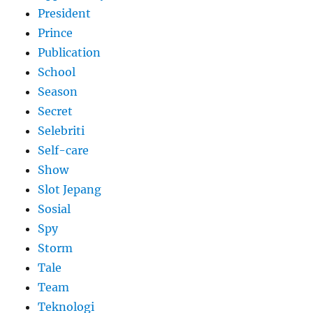
President
Prince
Publication
School
Season
Secret
Selebriti
Self-care
Show
Slot Jepang
Sosial
Spy
Storm
Tale
Team
Teknologi