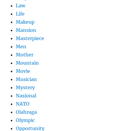
Law
Life
Makeup
Mansion
Masterpiece
Men
Mother
Mountain
Movie
Musician
Mystery
Nasional
NATO
Olahraga
Olympic
Opportunity