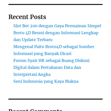
Recent Posts
Slot Bet 200 dengan Gaya Permainan Simpel
Broto 4D Resmi dengan Informasi Lengkap
dan Update Terbaru
Mengenal Paito Broto4D sebagai Sumber
Informasi yang Banyak Dicari
Forum Syair HK sebagai Ruang Diskusi
Digital dalam Pertukaran Data dan
Interpretasi Angka
Seni Indonesia yang Kaya Makna