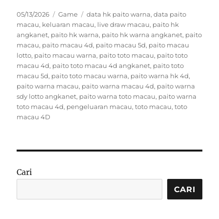
Posted
Categories
Tags
05/13/2026
Game
data hk paito warna
,
data paito
on
macau
,
keluaran macau
,
live draw macau
,
paito hk
angkanet
,
paito hk warna
,
paito hk warna angkanet
,
paito
macau
,
paito macau 4d
,
paito macau 5d
,
paito macau
lotto
,
paito macau warna
,
paito toto macau
,
paito toto
macau 4d
,
paito toto macau 4d angkanet
,
paito toto
macau 5d
,
paito toto macau warna
,
paito warna hk 4d
,
paito warna macau
,
paito warna macau 4d
,
paito warna
sdy lotto angkanet
,
paito warna toto macau
,
paito warna
toto macau 4d
,
pengeluaran macau
,
toto macau
,
toto
macau 4D
Cari
CARI