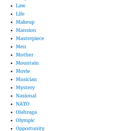
Law
Life
Makeup
Mansion
Masterpiece
Men
Mother
Mountain
Movie
Musician
Mystery
Nasional
NATO
Olahraga
Olympic
Opportunity