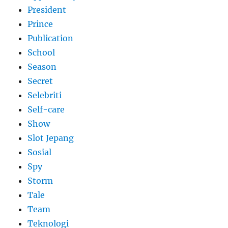
President
Prince
Publication
School
Season
Secret
Selebriti
Self-care
Show
Slot Jepang
Sosial
Spy
Storm
Tale
Team
Teknologi