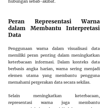
hubungan sebab-akibat.
Peran Representasi Warna
dalam Membantu Interpretasi
Data
Penggunaan warna dalam visualisasi data
memiliki peran penting dalam meningkatkan
keterbacaan informasi. Dalam konteks data
berbasis angka harian, warna sering menjadi
elemen utama yang membantu pengguna
memahami pergerakan data secara sekilas.
Selain meningkatkan keterbacaan,
representasi warna juga membantu