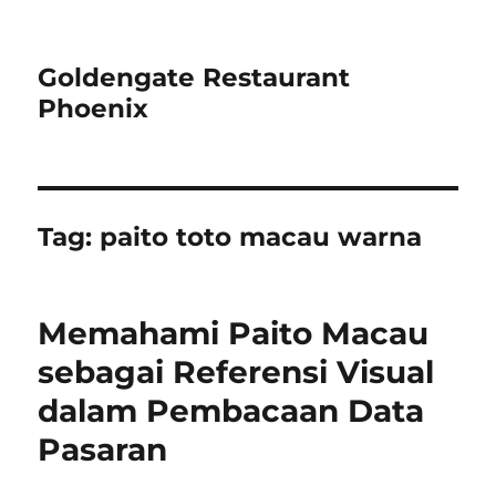
Goldengate Restaurant
Phoenix
Tag:
paito toto macau warna
Memahami Paito Macau
sebagai Referensi Visual
dalam Pembacaan Data
Pasaran