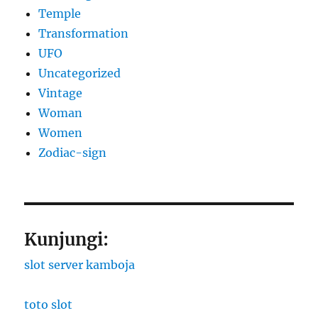
Temple
Transformation
UFO
Uncategorized
Vintage
Woman
Women
Zodiac-sign
Kunjungi:
slot server kamboja
toto slot