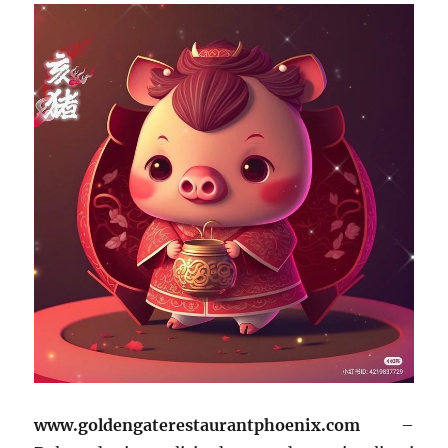
www.goldengaterestaurantphoenix.com
–