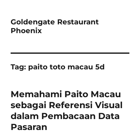
Goldengate Restaurant
Phoenix
Tag:
paito toto macau 5d
Memahami Paito Macau
sebagai Referensi Visual
dalam Pembacaan Data
Pasaran