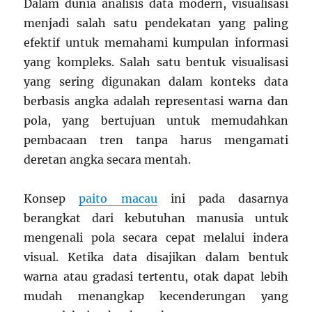
Dalam dunia analisis data modern, visualisasi
menjadi salah satu pendekatan yang paling
efektif untuk memahami kumpulan informasi
yang kompleks. Salah satu bentuk visualisasi
yang sering digunakan dalam konteks data
berbasis angka adalah representasi warna dan
pola, yang bertujuan untuk memudahkan
pembacaan tren tanpa harus mengamati
deretan angka secara mentah.
Konsep
paito macau
ini pada dasarnya
berangkat dari kebutuhan manusia untuk
mengenali pola secara cepat melalui indera
visual. Ketika data disajikan dalam bentuk
warna atau gradasi tertentu, otak dapat lebih
mudah menangkap kecenderungan yang