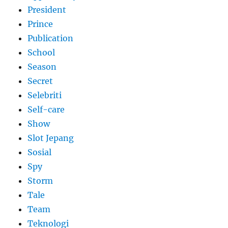
President
Prince
Publication
School
Season
Secret
Selebriti
Self-care
Show
Slot Jepang
Sosial
Spy
Storm
Tale
Team
Teknologi