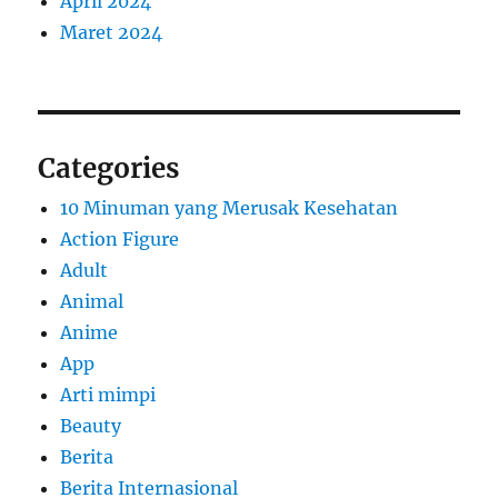
April 2024
Maret 2024
Categories
10 Minuman yang Merusak Kesehatan
Action Figure
Adult
Animal
Anime
App
Arti mimpi
Beauty
Berita
Berita Internasional