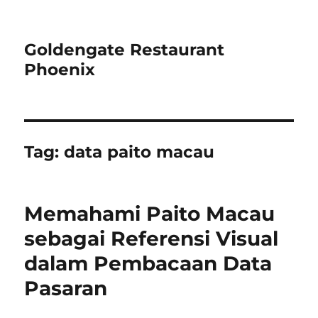
Goldengate Restaurant
Phoenix
Tag:
data paito macau
Memahami Paito Macau
sebagai Referensi Visual
dalam Pembacaan Data
Pasaran