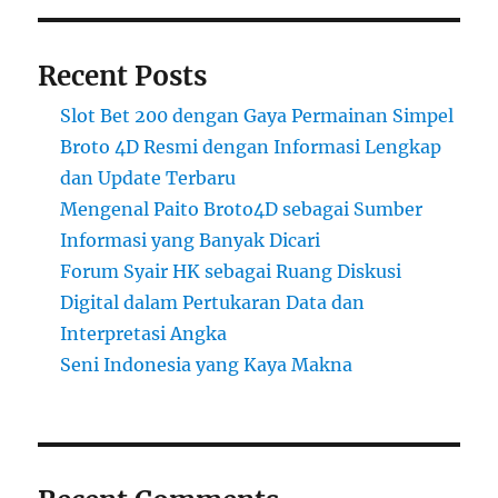
Recent Posts
Slot Bet 200 dengan Gaya Permainan Simpel
Broto 4D Resmi dengan Informasi Lengkap
dan Update Terbaru
Mengenal Paito Broto4D sebagai Sumber
Informasi yang Banyak Dicari
Forum Syair HK sebagai Ruang Diskusi
Digital dalam Pertukaran Data dan
Interpretasi Angka
Seni Indonesia yang Kaya Makna