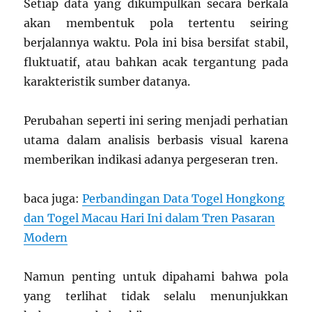
Setiap data yang dikumpulkan secara berkala
akan membentuk pola tertentu seiring
berjalannya waktu. Pola ini bisa bersifat stabil,
fluktuatif, atau bahkan acak tergantung pada
karakteristik sumber datanya.
Perubahan seperti ini sering menjadi perhatian
utama dalam analisis berbasis visual karena
memberikan indikasi adanya pergeseran tren.
baca juga:
Perbandingan Data Togel Hongkong
dan Togel Macau Hari Ini dalam Tren Pasaran
Modern
Namun penting untuk dipahami bahwa pola
yang terlihat tidak selalu menunjukkan