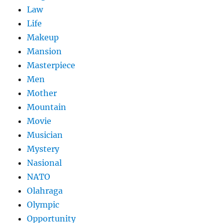
Law
Life
Makeup
Mansion
Masterpiece
Men
Mother
Mountain
Movie
Musician
Mystery
Nasional
NATO
Olahraga
Olympic
Opportunity