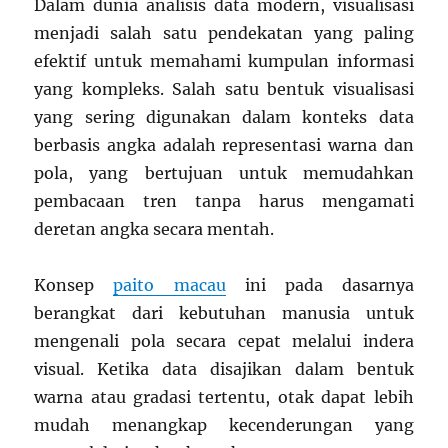
Dalam dunia analisis data modern, visualisasi
menjadi salah satu pendekatan yang paling
efektif untuk memahami kumpulan informasi
yang kompleks. Salah satu bentuk visualisasi
yang sering digunakan dalam konteks data
berbasis angka adalah representasi warna dan
pola, yang bertujuan untuk memudahkan
pembacaan tren tanpa harus mengamati
deretan angka secara mentah.
Konsep
paito macau
ini pada dasarnya
berangkat dari kebutuhan manusia untuk
mengenali pola secara cepat melalui indera
visual. Ketika data disajikan dalam bentuk
warna atau gradasi tertentu, otak dapat lebih
mudah menangkap kecenderungan yang