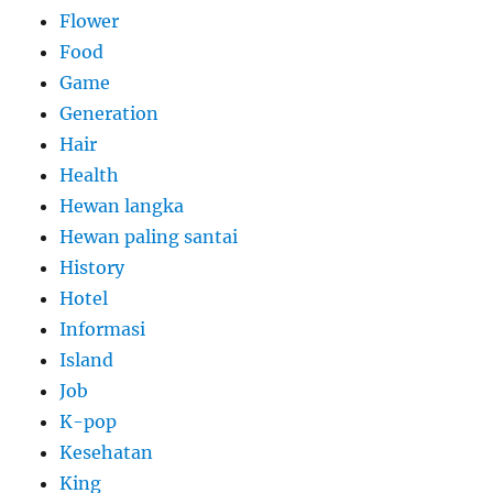
Flower
Food
Game
Generation
Hair
Health
Hewan langka
Hewan paling santai
History
Hotel
Informasi
Island
Job
K-pop
Kesehatan
King