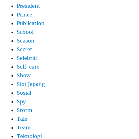
President
Prince
Publication
School
Season
Secret
Selebriti
Self-care
Show
Slot Jepang
Sosial
Spy
Storm
Tale
Team
Teknologi