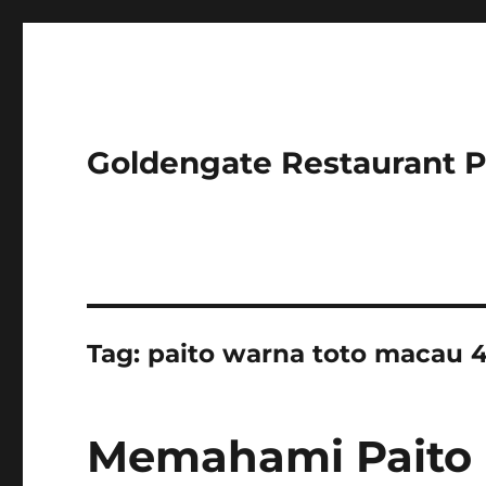
Goldengate Restaurant 
Tag:
paito warna toto macau 
Memahami Paito 