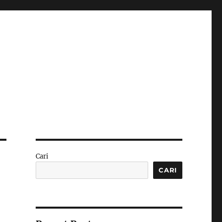
Cari
CARI