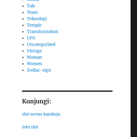
Tale
Team
Teknologi
Temple
Transformation
UFO
Uncategorized
Vintage
Woman
Women
Zodiac-sign
Kunjungi:
slot server kamboja
toto slot