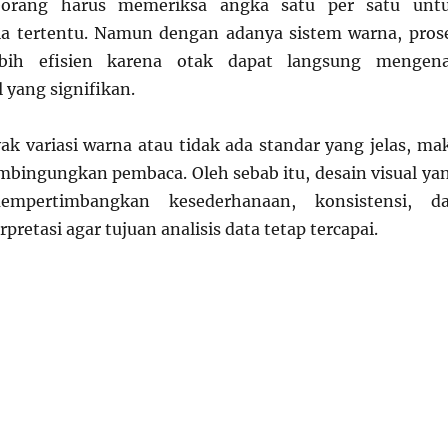
eseorang harus memeriksa angka satu per satu unt
 tertentu. Namun dengan adanya sistem warna, pros
ebih efisien karena otak dapat langsung mengena
 yang signifikan.
yak variasi warna atau tidak ada standar yang jelas, ma
mbingungkan pembaca. Oleh sebab itu, desain visual ya
mpertimbangkan kesederhanaan, konsistensi, d
retasi agar tujuan analisis data tetap tercapai.