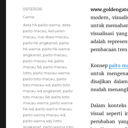
Posted
05/13/2026
www.goldengate
on
Categories
Game
modern, visuali
Tags
data hk paito warna
,
data
untuk memahami
paito macau
,
keluaran
visualisasi ya
macau
,
live draw macau
,
adalah represe
paito hk angkanet
,
paito
hk warna
,
paito hk warna
pembacaan tren 
angkanet
,
paito macau
,
paito macau 4d
,
paito
Konsep
paito m
macau 5d
,
paito macau
lotto
,
paito macau warna
,
untuk mengenali
paito toto macau
,
paito
disajikan dalam
toto macau 4d
,
paito toto
mudah menangka
macau 4d angkanet
,
paito
toto macau 5d
,
paito toto
macau warna
,
paito warna
Dalam konteks
hk 4d
,
paito warna macau
,
visual seperti
paito warna macau 4d
,
paito warna sdy lotto
perubahan yang
angkanet
,
paito warna toto