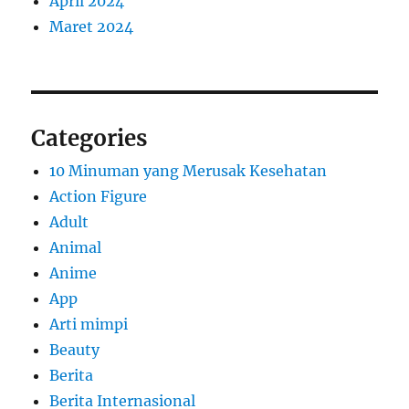
April 2024
Maret 2024
Categories
10 Minuman yang Merusak Kesehatan
Action Figure
Adult
Animal
Anime
App
Arti mimpi
Beauty
Berita
Berita Internasional