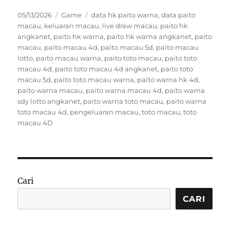
Posted
Categories
Tags
05/13/2026
Game
data hk paito warna
,
data paito
on
macau
,
keluaran macau
,
live draw macau
,
paito hk
angkanet
,
paito hk warna
,
paito hk warna angkanet
,
paito
macau
,
paito macau 4d
,
paito macau 5d
,
paito macau
lotto
,
paito macau warna
,
paito toto macau
,
paito toto
macau 4d
,
paito toto macau 4d angkanet
,
paito toto
macau 5d
,
paito toto macau warna
,
paito warna hk 4d
,
paito warna macau
,
paito warna macau 4d
,
paito warna
sdy lotto angkanet
,
paito warna toto macau
,
paito warna
toto macau 4d
,
pengeluaran macau
,
toto macau
,
toto
macau 4D
Cari
CARI