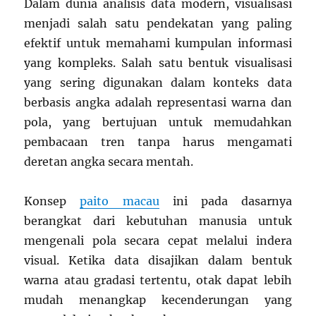
Dalam dunia analisis data modern, visualisasi
menjadi salah satu pendekatan yang paling
efektif untuk memahami kumpulan informasi
yang kompleks. Salah satu bentuk visualisasi
yang sering digunakan dalam konteks data
berbasis angka adalah representasi warna dan
pola, yang bertujuan untuk memudahkan
pembacaan tren tanpa harus mengamati
deretan angka secara mentah.
Konsep
paito macau
ini pada dasarnya
berangkat dari kebutuhan manusia untuk
mengenali pola secara cepat melalui indera
visual. Ketika data disajikan dalam bentuk
warna atau gradasi tertentu, otak dapat lebih
mudah menangkap kecenderungan yang