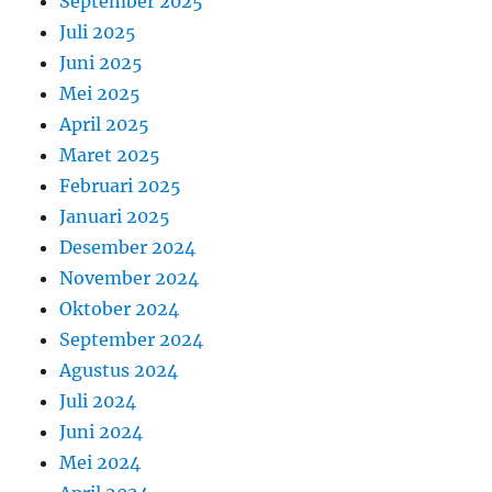
September 2025
Juli 2025
Juni 2025
Mei 2025
April 2025
Maret 2025
Februari 2025
Januari 2025
Desember 2024
November 2024
Oktober 2024
September 2024
Agustus 2024
Juli 2024
Juni 2024
Mei 2024