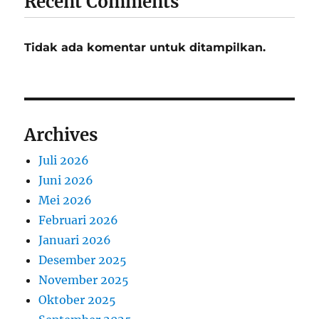
Recent Comments
Tidak ada komentar untuk ditampilkan.
Archives
Juli 2026
Juni 2026
Mei 2026
Februari 2026
Januari 2026
Desember 2025
November 2025
Oktober 2025