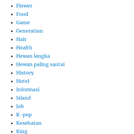
Flower
Food
Game
Generation
Hair
Health
Hewan langka
Hewan paling santai
History
Hotel
Informasi
Island
Job
K-pop
Kesehatan
King