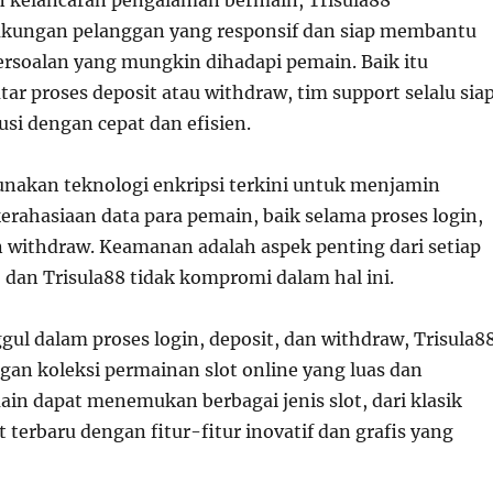
 kelancaran pengalaman bermain, Trisula88
kungan pelanggan yang responsif dan siap membantu
ersoalan yang mungkin dihadapi pemain. Baik itu
ar proses deposit atau withdraw, tim support selalu sia
si dengan cepat dan efisien.
unakan teknologi enkripsi terkini untuk menjamin
rahasiaan data para pemain, baik selama proses login,
 withdraw. Keamanan adalah aspek penting dari setiap
e, dan Trisula88 tidak kompromi dalam hal ini.
gul dalam proses login, deposit, dan withdraw, Trisula8
gan koleksi permainan slot online yang luas dan
ain dapat menemukan berbagai jenis slot, dari klasik
t terbaru dengan fitur-fitur inovatif dan grafis yang