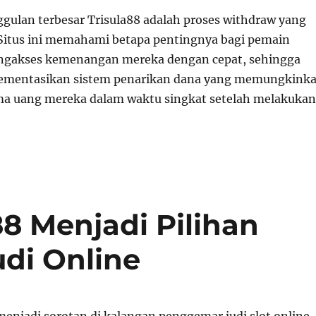
ggulan terbesar Trisula88 adalah proses withdraw yang
 Situs ini memahami betapa pentingnya bagi pemain
ngakses kemenangan mereka dengan cepat, sehingga
ementasikan sistem penarikan dana yang memungkink
a uang mereka dalam waktu singkat setelah melakukan
8 Menjadi Pilihan
di Online