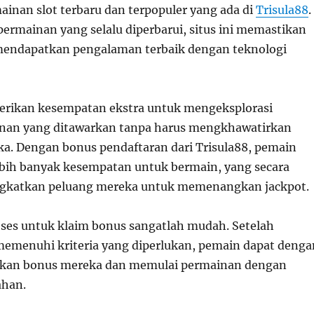
inan slot terbaru dan terpopuler yang ada di
Trisula88
.
permainan yang selalu diperbarui, situs ini memastikan
endapatkan pengalaman terbaik dengan teknologi
erikan kesempatan ekstra untuk mengeksplorasi
inan yang ditawarkan tanpa harus mengkhawatirkan
ka. Dengan bonus pendaftaran dari Trisula88, pemain
bih banyak kesempatan untuk bermain, yang secara
gkatkan peluang mereka untuk memenangkan jackpot.
roses untuk klaim bonus sangatlah mudah. Setelah
emenuhi kriteria yang diperlukan, pemain dapat denga
fkan bonus mereka dan memulai permainan dengan
han.