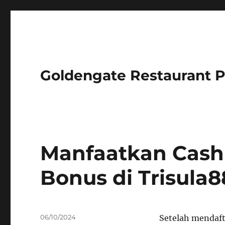
Goldengate Restaurant 
Manfaatkan Cash
Bonus di Trisula8
Posted
06/10/2024
Setelah mendaft