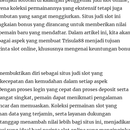
menjadi sorotan di kalangan penggemar judi slot online,
ena koleksi permainannya yang ekstensif tetapi juga
mbutan yang sangat menggiurkan. Situs judi slot ini
gkaian bonus yang dirancang untuk memberikan nilai
emain baru yang mendaftar. Dalam artikel ini, kita aka
bagai aspek yang membuat Trisula88 menjadi tujuan
ncinta slot online, khususnya mengenai keuntungan bon
membuktikan diri sebagai situs judi slot yang
ecepatan dan kemudahan dalam setiap aspek
engan proses login yang cepat dan proses deposit serta
sangat singkat, pemain dapat menikmati pengalaman
ncar dan memuaskan. Koleksi permainan slot yang
an data yang terjamin, serta layanan dukungan
tanggap menambah nilai lebih bagi situs ini, menjadika