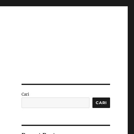
Cari
CARI