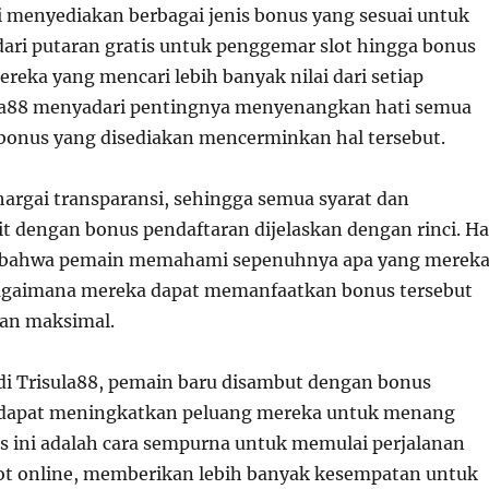
ini menyediakan berbagai jenis bonus yang sesuai untuk
ari putaran gratis untuk penggemar slot hingga bonus
reka yang mencari lebih banyak nilai dari setiap
ula88 menyadari pentingnya menyenangkan hati semua
bonus yang disediakan mencerminkan hal tersebut.
argai transparansi, sehingga semua syarat dan
it dengan bonus pendaftaran dijelaskan dengan rinci. Ha
 bahwa pemain memahami sepenuhnya apa yang merek
agaimana mereka dapat memanfaatkan bonus tersebut
an maksimal.
di Trisula88, pemain baru disambut dengan bonus
dapat meningkatkan peluang mereka untuk menang
us ini adalah cara sempurna untuk memulai perjalanan
lot online, memberikan lebih banyak kesempatan untuk