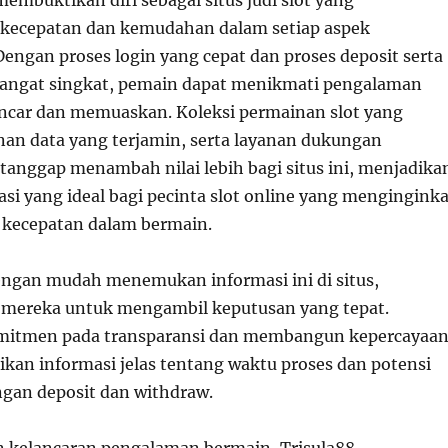
membuktikan diri sebagai situs judi slot yang
ecepatan dan kemudahan dalam setiap aspek
engan proses login yang cepat dan proses deposit serta
sangat singkat, pemain dapat menikmati pengalaman
ncar dan memuaskan. Koleksi permainan slot yang
an data yang terjamin, serta layanan dukungan
tanggap menambah nilai lebih bagi situs ini, menjadika
asi yang ideal bagi pecinta slot online yang mengingink
 kecepatan dalam bermain.
ngan mudah menemukan informasi ini di situs,
ereka untuk mengambil keputusan yang tepat.
omitmen pada transparansi dan membangun kepercayaa
an informasi jelas tentang waktu proses dan potensi
ngan deposit dan withdraw.