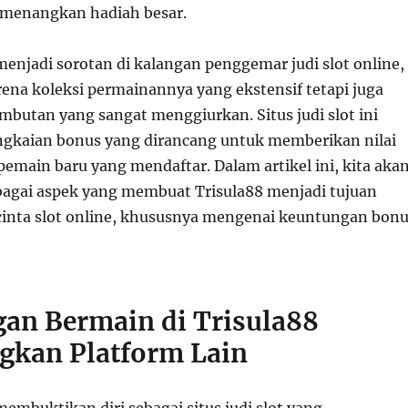
menangkan hadiah besar.
menjadi sorotan di kalangan penggemar judi slot online,
ena koleksi permainannya yang ekstensif tetapi juga
mbutan yang sangat menggiurkan. Situs judi slot ini
gkaian bonus yang dirancang untuk memberikan nilai
emain baru yang mendaftar. Dalam artikel ini, kita aka
bagai aspek yang membuat Trisula88 menjadi tujuan
ncinta slot online, khususnya mengenai keuntungan bon
an Bermain di Trisula88
gkan Platform Lain