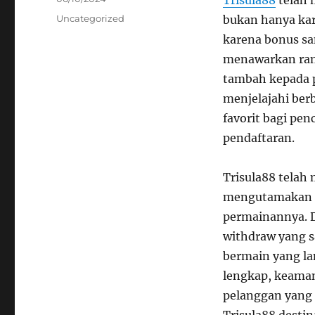
Trisula88
telah 
on
Categories
Uncategorized
bukan hanya kar
karena bonus sa
menawarkan ran
tambah kepada p
menjelajahi ber
favorit bagi pe
pendaftaran.
Trisula88 telah 
mengutamakan k
permainannya. D
withdraw yang 
bermain yang la
lengkap, keaman
pelanggan yang 