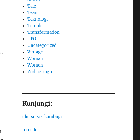
Tale
Team
Teknologi
Temple
Transformation
n
UFO
Uncategorized
Vintage
us
Woman
Women
Zodiac-sign
Kunjungi:
slot server kamboja
toto slot
n